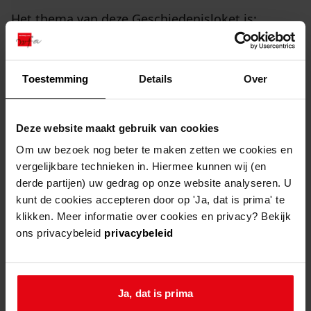
Het thema van deze Geschiedenisloket is:
Brandweer. Collega Lorenzo Ruijter vertelt over
zijn onderzoek naar het brandweerverleden van
Toestemming
Details
Over
zijn grootvader in Wervershoof en Zwaagdijk. Hij
toont verschillende soorten bronnen en licht die
toe.
Deze website maakt gebruik van cookies
Om uw bezoek nog beter te maken zetten we cookies en
Ga naar "Geschiedenisloket in het Westfries Archie
vergelijkbare technieken in. Hiermee kunnen wij (en
geschiedenisloket in het westfries archief
derde partijen) uw gedrag op onze website analyseren. U
kunt de cookies accepteren door op 'Ja, dat is prima' te
klikken. Meer informatie over cookies en privacy? Bekijk
ons privacybeleid
privacybeleid
Ja, dat is prima
overzicht