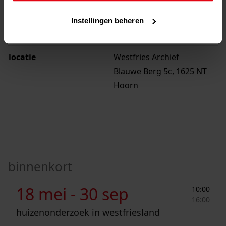
wanneer
24 jun
Instellingen beheren
13:30
-
16:00
locatie
Westfries Archief
Blauwe Berg 5c, 1625 NT
Hoorn
binnenkort
Huizenonderzoek in Westfriesland
18 mei -
30 sep
10:00
16:00
huizenonderzoek in westfriesland