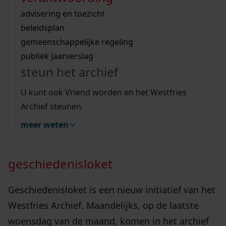
Wij helpen u op weg met een aantal zoektips.
bekijk ons geschiedenislokaal
vergunningen
bouwvergunningen
advisering en toezicht
bekijk alle zoektips
beeld en geluid
omgevingsvergunningen
beleidsplan
Op woensdagmiddag 24 juni aanstaande is het
uitleg nodig?
gemeenschappelijke regeling
Geschiedenisloket weer open. U kunt dan in het
publiek jaarverslag
Wij helpen u op weg met een aantal zoektips.
Westfries Archief terecht met vragen over uw
steun het archief
bekijk alle zoektips
historisch onderzoek. Deze bijeenkomst wordt
U kunt ook Vriend worden en het Westfries
maandelijks georganiseerd voor iedereen die
Archief steunen.
onderzoek doet naar het verleden van
meer weten
Westfriesland.
geschiedenisloket
Geschiedenisloket is een nieuw initiatief van het
Westfries Archief. Maandelijks, op de laatste
woensdag van de maand, komen in het archief