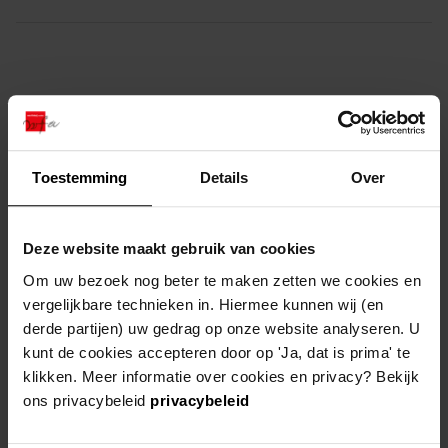
overzicht
wanneer
1 apr
Toestemming
Details
Over
13:30
-
16:00
locatie
Westfries Archief
Deze website maakt gebruik van cookies
Blauwe Berg 5c, 1625 NT
Om uw bezoek nog beter te maken zetten we cookies en
Hoorn
vergelijkbare technieken in. Hiermee kunnen wij (en
derde partijen) uw gedrag op onze website analyseren. U
kunt de cookies accepteren door op 'Ja, dat is prima' te
klikken. Meer informatie over cookies en privacy? Bekijk
ons privacybeleid
privacybeleid