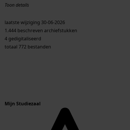
Toon details
Datering
laatste wijziging 30-06-2026
:
1939-1978
1.444 beschreven archiefstukken
Plaats:
4 gedigitaliseerd
Twisk
totaal 772 bestanden
Soort archief:
Overheid
Omvang
:
19125 mm
Licentie:
Creative Commons (CC BY-SA 4.0)
Mijn Studiezaal
Openbaar:
Een aantal nummers hebben een
openbaarheidsbeperking