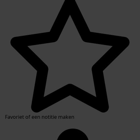
Openbaar:
beperkt, stukken jonger dan 50 jaar niet openbaar
Auteur:
B. van der Saag (1976), P. Boon (1981, 1995, 2004), J.
Boshouwer (2023)
Categorie:
Religie en Levensbeschouwing
Favoriet of een notitie maken