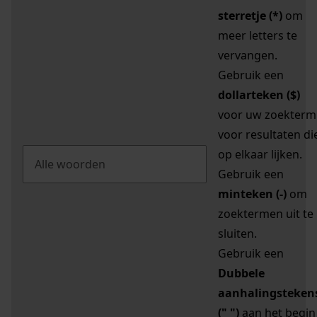
sterretje (*)
om
meer letters te
vervangen.
Gebruik een
dollarteken ($)
voor uw zoekterm
voor resultaten di
op elkaar lijken.
Gebruik een
minteken (-)
om
zoektermen uit te
sluiten.
Gebruik een
Dubbele
aanhalingsteken
(" ")
aan het begin