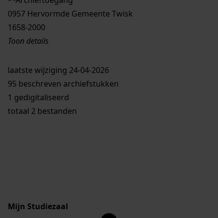
0957 Hervormde Gemeente Twisk
1658-2000
Toon details
Datering
laatste wijziging 24-04-2026
:
1658-2000
95 beschreven archiefstukken
Plaats:
1 gedigitaliseerd
Twisk
totaal 2 bestanden
Soort archief:
Overheid
Omvang
:
3040 mm
Licentie:
Creative Commons (CC BY-SA 4.0)
Mijn Studiezaal