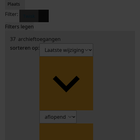
Plaats
Filter:
x
Twisk
Filters legen
37
archieftoegangen
sorteren op: