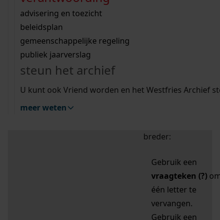
zoektips
Wij helpen u op weg met een aantal zoektips.
bekijk ons geschiedenislokaal
vergunningen
bouwvergunningen
advisering en toezicht
bekijk alle zoektips
beeld en geluid
omgevingsvergunningen
beleidsplan
uitleg nodig?
gemeenschappelijke regeling
publiek jaarverslag
Mijn Studiezaal (inloggen)
Wij helpen u op weg met een aantal zoektips.
steun het archief
bekijk alle zoektips
Door leestekens in
U kunt ook Vriend worden en het Westfries Archief s
uw zoekopdracht te
meer weten
gebruiken, zoekt u
specifieker of juist
breder:
Gebruik een
vraagteken (?)
o
één letter te
vervangen.
Gebruik een