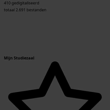
Plaats:
410 gedigitaliseerd
Twisk
totaal 2.691 bestanden
Soort archief:
Overheid
Openbaar:
Ja
Auteur:
T.R.M. Groot (2019)
Categorie:
Mijn Studiezaal
Bevolkingsregistratie