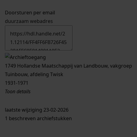
Doorsturen per email
duurzaam webadres
1749 Hollandse Maatschappij van Landbouw, vakgroep
Tuinbouw, afdeling Twisk
1931-1971
Toon details
Datering
laatste wijziging 23-02-2026
:
1931-1971
1 beschreven archiefstukken
Plaats:
Twisk