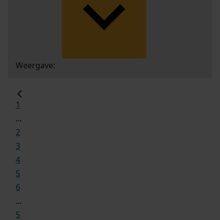
Weergave:
1
...
2
3
4
5
6
...
5