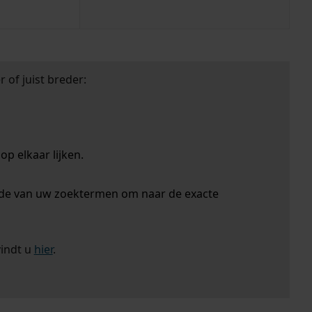
 of juist breder:
p elkaar lijken.
nde van uw zoektermen om naar de exacte
vindt u
hier
.