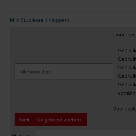
Mijn Studiezaal (inloggen)
Door lees
Gebrui
Gebrui
Gebrui
Gebrui
Gebrui
combina
Voorbeeld
Zoek
Uitgebreid zoeken
Materiaal