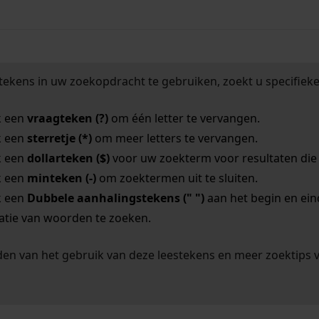
tekens in uw zoekopdracht te gebruiken, zoekt u specifieker
k een
vraagteken (?)
om één letter te vervangen.
k een
sterretje (*)
om meer letters te vervangen.
k een
dollarteken ($)
voor uw zoekterm voor resultaten die o
k een
minteken (-)
om zoektermen uit te sluiten.
k een
Dubbele aanhalingstekens (" ")
aan het begin en ei
tie van woorden te zoeken.
en van het gebruik van deze leestekens en meer zoektips 