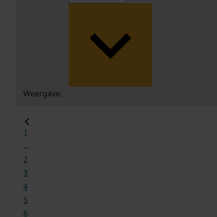
Weergave:
1
...
2
3
4
5
6