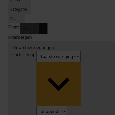
Categorie
Plaats
Filter:
x
Obdam
Filters legen
36
archieftoegangen
sorteren op: