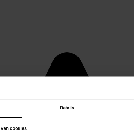
Details
 van cookies