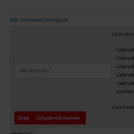
Mijn Studiezaal (inloggen)
Door lees
Gebrui
Gebrui
Gebrui
Gebrui
Gebrui
combina
Voorbeeld
Zoek
Uitgebreid zoeken
Materiaal