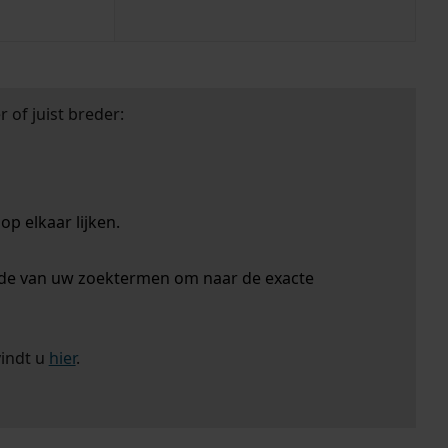
 of juist breder:
p elkaar lijken.
nde van uw zoektermen om naar de exacte
vindt u
hier
.