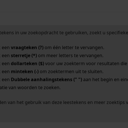
tekens in uw zoekopdracht te gebruiken, zoekt u specifieker
k een
vraagteken (?)
om één letter te vervangen.
k een
sterretje (*)
om meer letters te vervangen.
k een
dollarteken ($)
voor uw zoekterm voor resultaten die o
k een
minteken (-)
om zoektermen uit te sluiten.
k een
Dubbele aanhalingstekens (" ")
aan het begin en ei
tie van woorden te zoeken.
en van het gebruik van deze leestekens en meer zoektips 