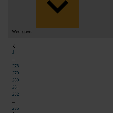
Weergave:
1
...
278
279
280
281
282
...
286