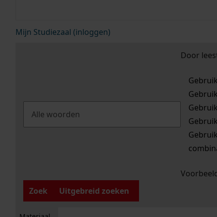
Mijn Studiezaal (inloggen)
Door lees
Gebrui
Gebrui
Gebrui
Gebrui
Gebrui
combina
Voorbeeld
Zoek
Uitgebreid zoeken
Materiaal