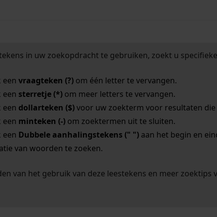
tekens in uw zoekopdracht te gebruiken, zoekt u specifieker
k een
vraagteken (?)
om één letter te vervangen.
k een
sterretje (*)
om meer letters te vervangen.
k een
dollarteken ($)
voor uw zoekterm voor resultaten die o
k een
minteken (-)
om zoektermen uit te sluiten.
k een
Dubbele aanhalingstekens (" ")
aan het begin en ei
tie van woorden te zoeken.
en van het gebruik van deze leestekens en meer zoektips 