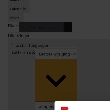
Categorie
Plaats
Filter:
x
Andijk en Bovenkarspel
Filters legen
1
archieftoegangen
sorteren op: