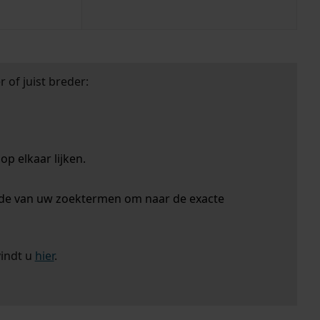
 of juist breder:
p elkaar lijken.
nde van uw zoektermen om naar de exacte
vindt u
hier
.