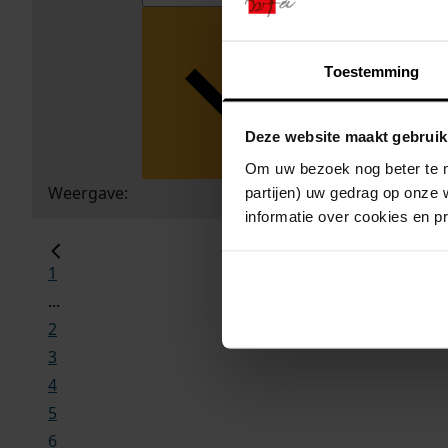
Toestemming
Deze website maakt gebruik
Om uw bezoek nog beter te m
Weergave:
partijen) uw gedrag op onze 
informatie over cookies en p
1
...
2
3
4
5
6