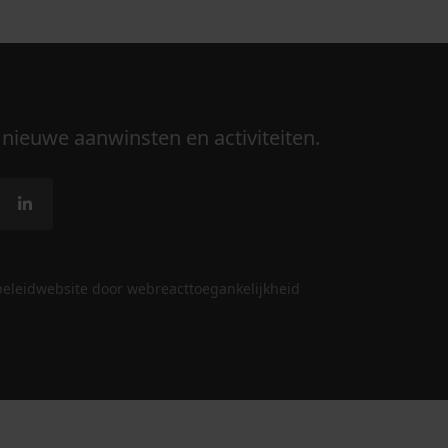
 nieuwe aanwinsten en activiteiten.
beleid
website door webreact
toegankelijkheid