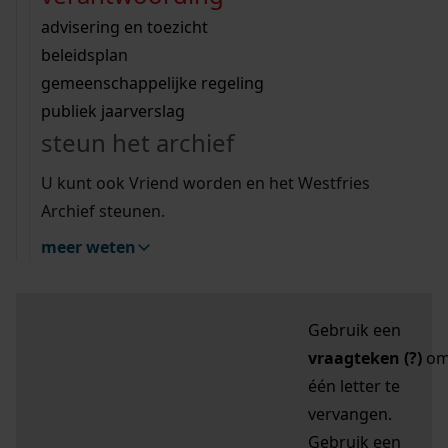
zoektips
Wij helpen u op weg met een aantal zoektips.
bekijk ons geschiedenislokaal
vergunningen
bouwvergunningen
advisering en toezicht
bekijk alle zoektips
beeld en geluid
omgevingsvergunningen
beleidsplan
uitleg nodig?
gemeenschappelijke regeling
publiek jaarverslag
Mijn Studiezaal (inloggen)
Wij helpen u op weg met een aantal zoektips.
steun het archief
bekijk alle zoektips
Door leestekens in
U kunt ook Vriend worden en het Westfries
uw zoekopdracht te
Archief steunen.
gebruiken, zoekt u
meer weten
specifieker of juist
breder:
Gebruik een
vraagteken (?)
o
één letter te
vervangen.
Gebruik een