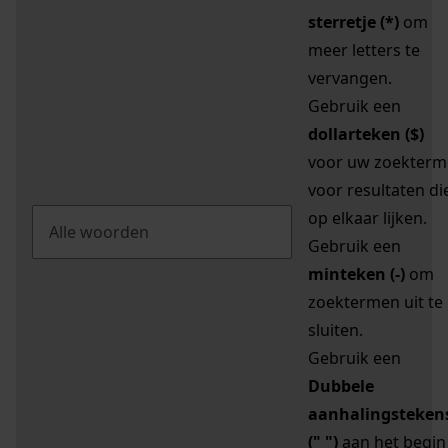
sterretje (*)
om
meer letters te
vervangen.
Gebruik een
dollarteken ($)
voor uw zoekterm
voor resultaten di
op elkaar lijken.
Gebruik een
minteken (-)
om
zoektermen uit te
sluiten.
Gebruik een
Dubbele
aanhalingsteken
(" ")
aan het begin