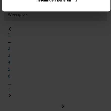
Instellingen beheren
Weergave:
1
...
2
3
4
5
6
...
1