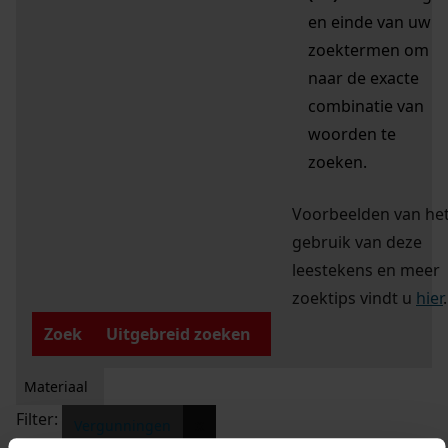
en einde van uw
zoektermen om
naar de exacte
combinatie van
woorden te
zoeken.
Voorbeelden van he
gebruik van deze
leestekens en meer
zoektips vindt u
hier
.
Zoek
Uitgebreid zoeken
Materiaal
Filter:
x
Vergunningen