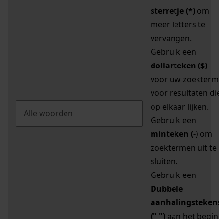
sterretje (*)
om
meer letters te
vervangen.
Gebruik een
dollarteken ($)
voor uw zoekterm
voor resultaten di
op elkaar lijken.
Gebruik een
minteken (-)
om
zoektermen uit te
sluiten.
Gebruik een
Dubbele
aanhalingsteken
(" ")
aan het begin