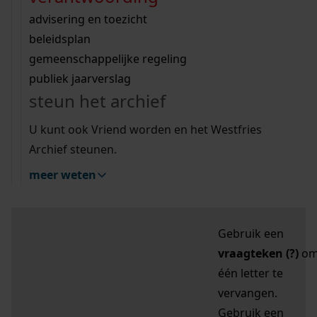
zoektips
Wij helpen u op weg met een aantal zoektips.
bekijk ons geschiedenislokaal
vergunningen
bouwvergunningen
advisering en toezicht
bekijk alle zoektips
beeld en geluid
omgevingsvergunningen
beleidsplan
uitleg nodig?
gemeenschappelijke regeling
publiek jaarverslag
Mijn Studiezaal (inloggen)
Wij helpen u op weg met een aantal zoektips.
steun het archief
bekijk alle zoektips
Door leestekens in
U kunt ook Vriend worden en het Westfries
uw zoekopdracht te
Archief steunen.
gebruiken, zoekt u
meer weten
specifieker of juist
breder:
Gebruik een
vraagteken (?)
o
één letter te
vervangen.
Gebruik een