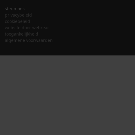
steun ons
privacybeleid
cookiebeleid
website door webreact
toegankelijkheid
algemene voorwaarden