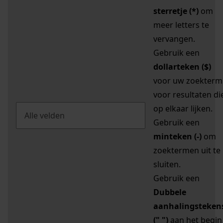
sterretje (*)
om
meer letters te
vervangen.
Gebruik een
dollarteken ($)
voor uw zoekterm
voor resultaten di
op elkaar lijken.
Gebruik een
minteken (-)
om
zoektermen uit te
sluiten.
Gebruik een
Dubbele
aanhalingsteken
(" ")
aan het begin