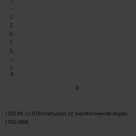
...
2
3
4
5
6
...
1
1702-09_12 DTB Enkhuizen 12. Gereformeerde dopen,
1793-1800.