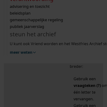
zoektips
Wij helpen u op weg met een aantal zoektips.
bekijk ons geschiedenislokaal
vergunningen
bouwvergunningen
advisering en toezicht
bekijk alle zoektips
beeld en geluid
omgevingsvergunningen
beleidsplan
uitleg nodig?
gemeenschappelijke regeling
publiek jaarverslag
Mijn Studiezaal (inloggen)
Wij helpen u op weg met een aantal zoektips.
steun het archief
bekijk alle zoektips
Door leestekens in
U kunt ook Vriend worden en het Westfries Archief s
uw zoekopdracht te
meer weten
gebruiken, zoekt u
specifieker of juist
breder:
Gebruik een
vraagteken (?)
o
één letter te
vervangen.
Gebruik een