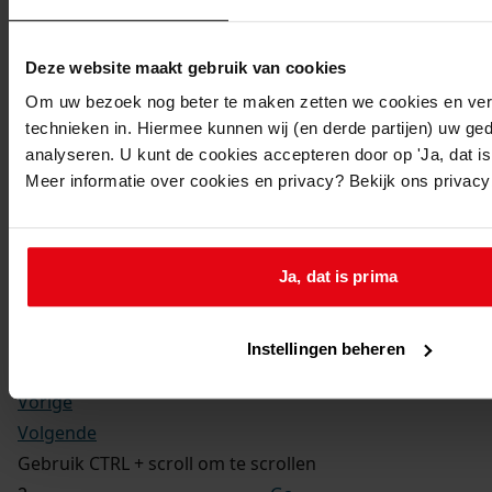
Kerkelijke gezindte:
Hervormd
Toegangsnummer
:
Deze website maakt gebruik van cookies
1702-09 Doop-, trouw- en begraafboeken Enkhuizen,
Om uw bezoek nog beter te maken zetten we cookies en verg
1581-1910
technieken in. Hiermee kunnen wij (en derde partijen) uw ge
Inventarisnummer
:
analyseren. U kunt de cookies accepteren door op 'Ja, dat is 
Meer informatie over cookies en privacy? Bekijk ons privac
12
Folio:
2.
Status:
Ja, dat is prima
Dit bestand is nog niet gecontroleerd op volledigheid
en juistheid
Instellingen beheren
Vorige
Volgende
Gebruik CTRL + scroll om te scrollen