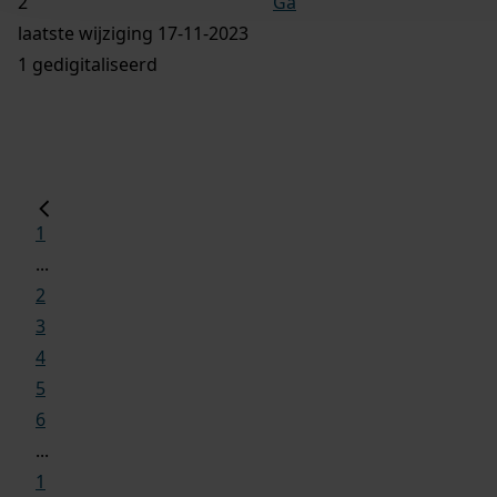
Ga
laatste wijziging 17-11-2023
1 gedigitaliseerd
1
...
2
3
4
5
6
...
1