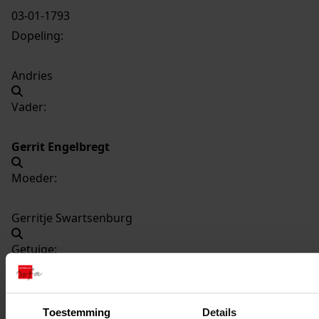
03-01-1793
Dopeling:
Andries
Vader:
Gerrit Engelbregt
Moeder:
Gerritje Swartsenburg
Getuige:
Trijntje Swartsenburg
Toestemming
Details