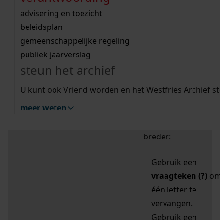
zoektips
Wij helpen u op weg met een aantal zoektips.
bekijk ons geschiedenislokaal
vergunningen
bouwvergunningen
advisering en toezicht
bekijk alle zoektips
beeld en geluid
omgevingsvergunningen
beleidsplan
uitleg nodig?
gemeenschappelijke regeling
publiek jaarverslag
Mijn Studiezaal (inloggen)
Wij helpen u op weg met een aantal zoektips.
steun het archief
bekijk alle zoektips
Door leestekens in
U kunt ook Vriend worden en het Westfries Archief s
uw zoekopdracht te
meer weten
gebruiken, zoekt u
specifieker of juist
breder:
Gebruik een
vraagteken (?)
o
één letter te
vervangen.
Gebruik een