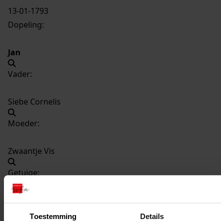
13-01-1793
Dopeling:
Jan
Vader:
Siebe Cornelis
Moeder:
Zwaantje Vis
Getuige:
Antje de Ruiter
Toestemming
Details