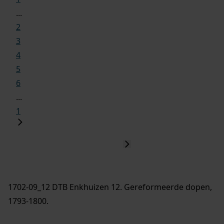
...
2
3
4
5
6
...
1
1702-09_12 DTB Enkhuizen 12. Gereformeerde dopen,
1793-1800.