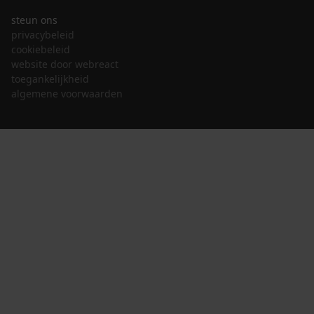
steun ons
privacybeleid
cookiebeleid
website door webreact
toegankelijkheid
algemene voorwaarden