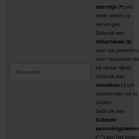
sterretje (*)
om
meer letters te
vervangen.
Gebruik een
dollarteken ($)
voor uw zoekterm
voor resultaten di
op elkaar lijken.
Gebruik een
minteken (-)
om
zoektermen uit te
sluiten.
Gebruik een
Dubbele
aanhalingsteken
(" ")
aan het begin