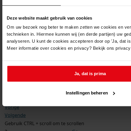
Kerkelijke gezindte:
Hervormd
Toegangsnummer
:
Deze website maakt gebruik van cookies
1702-09 Doop-, trouw- en begraafboeken Enkhuizen,
Om uw bezoek nog beter te maken zetten we cookies en verg
1581-1910
technieken in. Hiermee kunnen wij (en derde partijen) uw ge
Inventarisnummer
:
analyseren. U kunt de cookies accepteren door op 'Ja, dat is 
Meer informatie over cookies en privacy? Bekijk ons privac
12
Folio:
2.
Status:
Ja, dat is prima
Dit bestand is nog niet gecontroleerd op volledigheid
en juistheid
Instellingen beheren
Vorige
Volgende
Gebruik CTRL + scroll om te scrollen