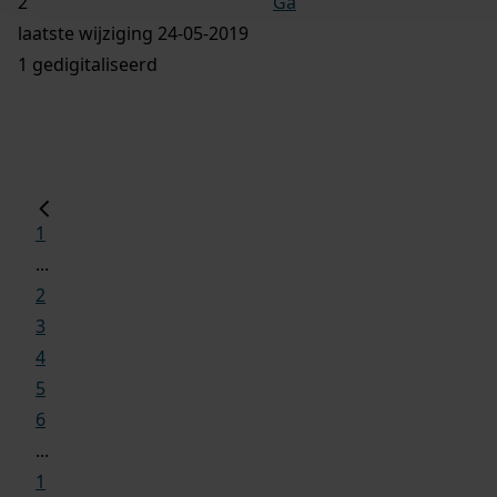
Ga
laatste wijziging 24-05-2019
1 gedigitaliseerd
1
...
2
3
4
5
6
...
1