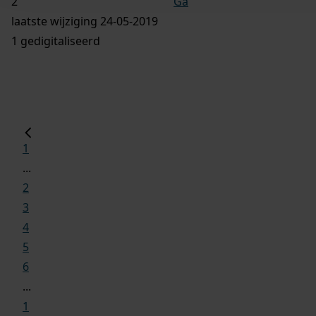
Ga
laatste wijziging 24-05-2019
1 gedigitaliseerd
1
...
2
3
4
5
6
...
1