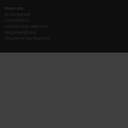
steun ons
privacybeleid
cookiebeleid
website door webreact
toegankelijkheid
algemene voorwaarden