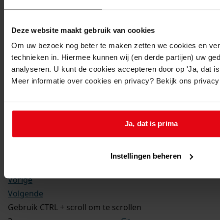
Kerkelijke gezindte:
Hervormd
Toegangsnummer
:
Deze website maakt gebruik van cookies
1702-09 Doop-, trouw- en begraafboeken Enkhuizen,
Om uw bezoek nog beter te maken zetten we cookies en verg
1581-1910
technieken in. Hiermee kunnen wij (en derde partijen) uw ge
Inventarisnummer
:
analyseren. U kunt de cookies accepteren door op 'Ja, dat is 
Meer informatie over cookies en privacy? Bekijk ons privac
12
Folio:
2.
Status:
Ja, dat is prima
Dit bestand is nog niet gecontroleerd op volledigheid
en juistheid
Instellingen beheren
Vorige
Volgende
Gebruik CTRL + scroll om te scrollen