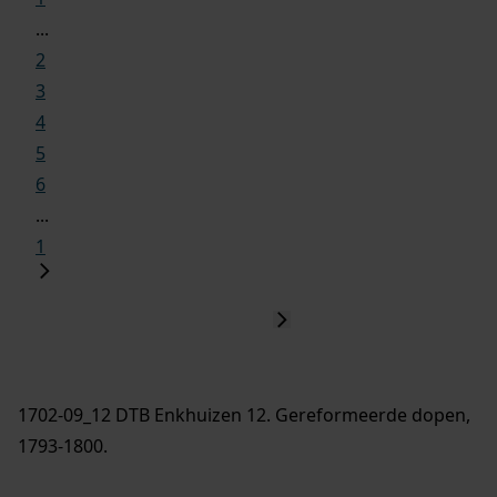
...
2
3
4
5
6
...
1
1702-09_12 DTB Enkhuizen 12. Gereformeerde dopen,
1793-1800.