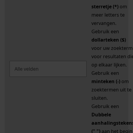
sterretje (*)
om
meer letters te
vervangen.
Gebruik een
dollarteken ($)
voor uw zoekterm
voor resultaten di
op elkaar lijken.
Gebruik een
minteken (-)
om
zoektermen uit te
sluiten.
Gebruik een
Dubbele
aanhalingsteken
(" ")
aan het begin