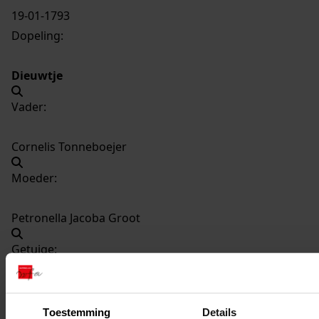
19-01-1793
Dopeling:
Dieuwtje
Vader:
Cornelis Tonneboejer
Moeder:
Petronella Jacoba Groot
Getuige:
Meinouwtje Croll
Toestemming
Details