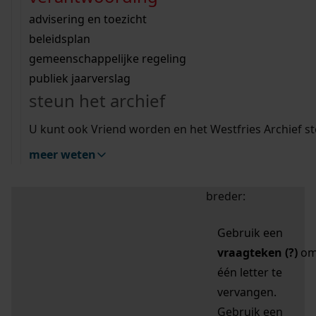
zoektips
Wij helpen u op weg met een aantal zoektips.
bekijk ons geschiedenislokaal
vergunningen
bouwvergunningen
advisering en toezicht
bekijk alle zoektips
beeld en geluid
omgevingsvergunningen
beleidsplan
uitleg nodig?
gemeenschappelijke regeling
publiek jaarverslag
Mijn Studiezaal (inloggen)
Wij helpen u op weg met een aantal zoektips.
steun het archief
bekijk alle zoektips
Door leestekens in
U kunt ook Vriend worden en het Westfries Archief s
uw zoekopdracht te
meer weten
gebruiken, zoekt u
specifieker of juist
breder:
Gebruik een
vraagteken (?)
o
één letter te
vervangen.
Gebruik een