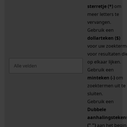
sterretje (*)
om
meer letters te
vervangen.
Gebruik een
dollarteken ($)
voor uw zoekterm
voor resultaten di
op elkaar lijken.
Gebruik een
minteken (-)
om
zoektermen uit te
sluiten.
Gebruik een
Dubbele
aanhalingsteken
(" ")
aan het begin