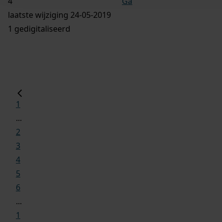
Ga
laatste wijziging 24-05-2019
1 gedigitaliseerd
1
...
2
3
4
5
6
...
1