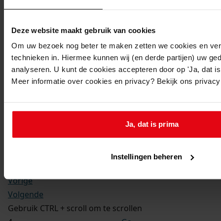
Kerkelijke gezindte:
Hervormd
Toegangsnummer
:
Deze website maakt gebruik van cookies
1702-09 Doop-, trouw- en begraafboeken Enkhuizen,
Om uw bezoek nog beter te maken zetten we cookies en verg
1581-1910
technieken in. Hiermee kunnen wij (en derde partijen) uw ge
Inventarisnummer
:
analyseren. U kunt de cookies accepteren door op 'Ja, dat is 
Meer informatie over cookies en privacy? Bekijk ons privac
12
Folio:
8.
Status:
Ja, dat is prima
Dit bestand is nog niet gecontroleerd op volledigheid
en juistheid
Instellingen beheren
Vorige
Volgende
Gebruik CTRL + scroll om te scrollen