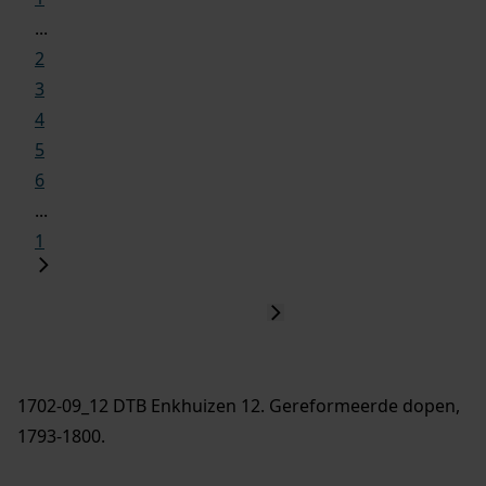
...
2
3
4
5
6
...
1
1702-09_12 DTB Enkhuizen 12. Gereformeerde dopen,
1793-1800.