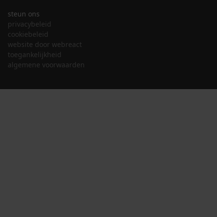
steun ons
privacybeleid
cookiebeleid
website door webreact
toegankelijkheid
algemene voorwaarden