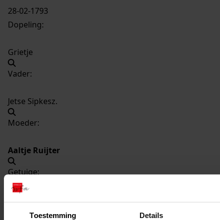
28-02-1793
Dopeling:
Grietje
Vader:
Jetse Sipkesz.
Moeder:
Aaltje Ruijter
Getuige:
Menke Sipkes
Toestemming
Details