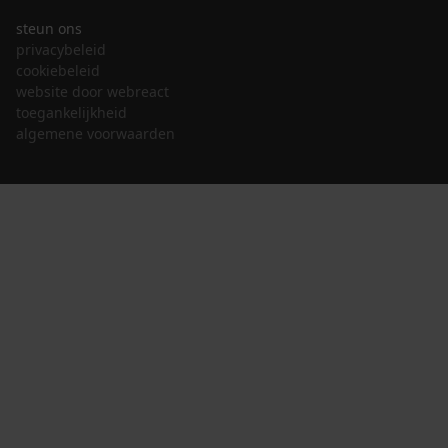
steun ons
privacybeleid
cookiebeleid
website door webreact
toegankelijkheid
algemene voorwaarden