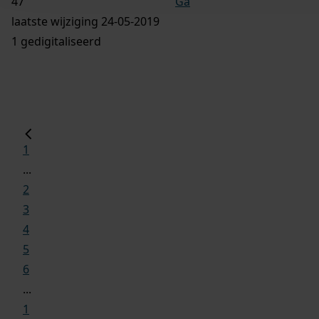
Ga
laatste wijziging 24-05-2019
1 gedigitaliseerd
1
...
2
3
4
5
6
...
1