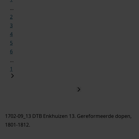
...
2
3
4
5
6
...
1
1702-09_13 DTB Enkhuizen 13. Gereformeerde dopen,
1801-1812.