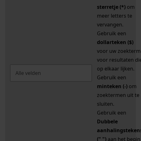
sterretje (*)
om
meer letters te
vervangen.
Gebruik een
dollarteken ($)
voor uw zoekterm
voor resultaten di
op elkaar lijken.
Gebruik een
minteken (-)
om
zoektermen uit te
sluiten.
Gebruik een
Dubbele
aanhalingsteken
(" ")
aan het begin