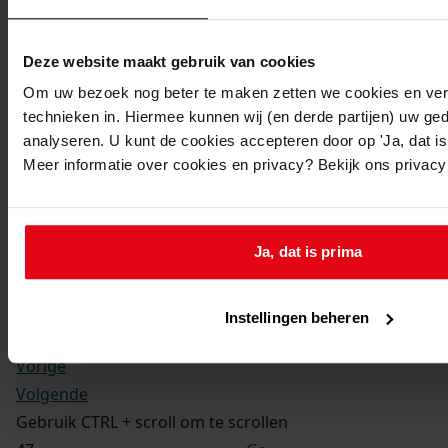
Kerkelijke gezindte:
Hervormd
Toegangsnummer
:
Deze website maakt gebruik van cookies
1702-09 Doop-, trouw- en begraafboeken Enkhuizen,
Om uw bezoek nog beter te maken zetten we cookies en verg
1581-1910
technieken in. Hiermee kunnen wij (en derde partijen) uw ge
Inventarisnummer
:
analyseren. U kunt de cookies accepteren door op 'Ja, dat is 
Meer informatie over cookies en privacy? Bekijk ons privac
13
Folio:
177.
Status:
Ja, dat is prima
Dit bestand is nog niet gecontroleerd op volledigheid
en juistheid
Instellingen beheren
Vorige
Volgende
Gebruik CTRL + scroll om te scrollen