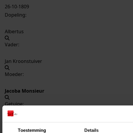
26-10-1809
Dopeling:
Albertus
Vader:
Jan Kroonstuiver
Moeder:
Jacoba Monsieur
Getuige:
Jacoba Monsieur
Toestemming
Details