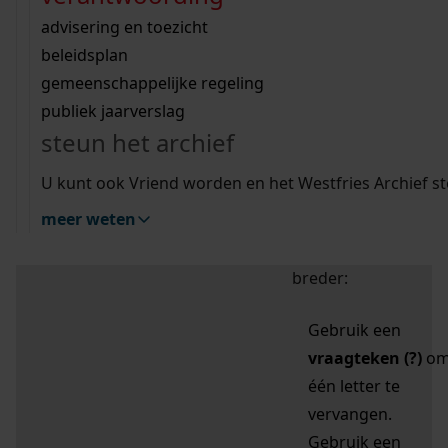
zoektips
Wij helpen u op weg met een aantal zoektips.
bekijk ons geschiedenislokaal
vergunningen
bouwvergunningen
advisering en toezicht
bekijk alle zoektips
beeld en geluid
omgevingsvergunningen
beleidsplan
uitleg nodig?
gemeenschappelijke regeling
publiek jaarverslag
Mijn Studiezaal (inloggen)
Wij helpen u op weg met een aantal zoektips.
steun het archief
bekijk alle zoektips
Door leestekens in
U kunt ook Vriend worden en het Westfries Archief s
uw zoekopdracht te
meer weten
gebruiken, zoekt u
specifieker of juist
breder:
Gebruik een
vraagteken (?)
o
één letter te
vervangen.
Gebruik een