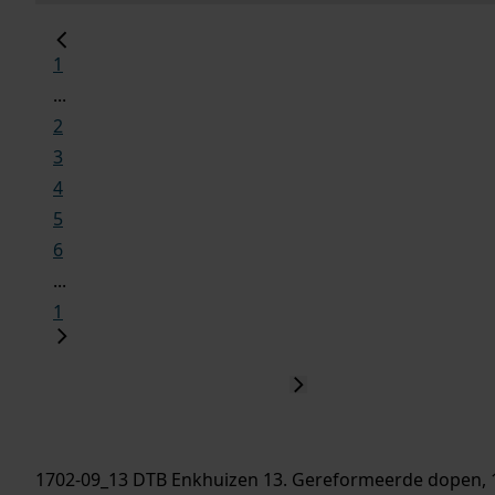
1
...
2
3
4
5
6
...
1
1702-09_13 DTB Enkhuizen 13. Gereformeerde dopen, 