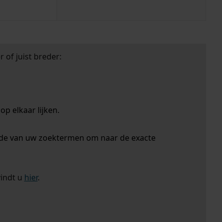
 of juist breder:
p elkaar lijken.
nde van uw zoektermen om naar de exacte
vindt u
hier
.