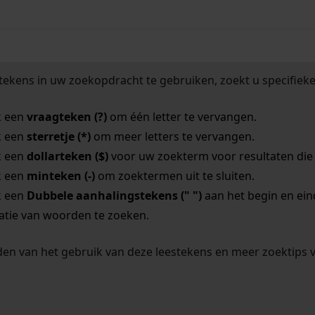
tekens in uw zoekopdracht te gebruiken, zoekt u specifieker
k een
vraagteken (?)
om één letter te vervangen.
k een
sterretje (*)
om meer letters te vervangen.
k een
dollarteken ($)
voor uw zoekterm voor resultaten die o
k een
minteken (-)
om zoektermen uit te sluiten.
k een
Dubbele aanhalingstekens (" ")
aan het begin en ei
tie van woorden te zoeken.
en van het gebruik van deze leestekens en meer zoektips 