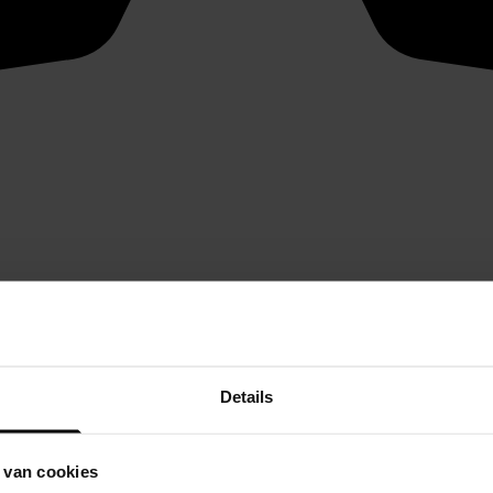
Details
 van cookies