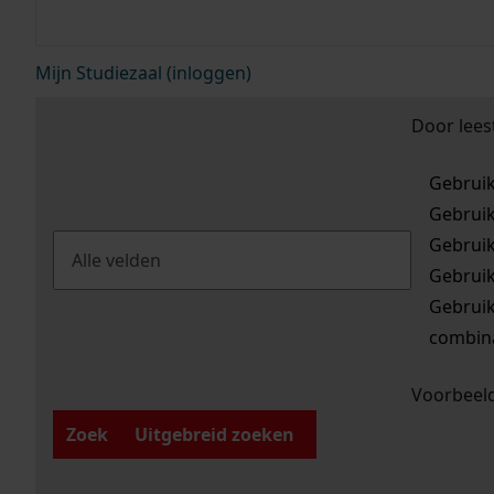
Mijn Studiezaal (inloggen)
Door lees
Gebrui
Gebrui
Gebrui
Gebrui
Gebrui
combina
Voorbeeld
Zoek
Uitgebreid zoeken