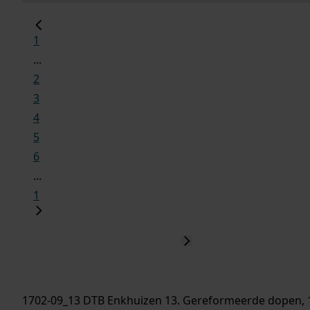
1
...
2
3
4
5
6
...
1
1702-09_13 DTB Enkhuizen 13. Gereformeerde dopen, 