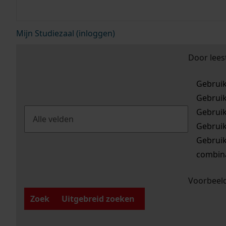
Mijn Studiezaal (inloggen)
Door lees
Gebrui
Gebrui
Gebrui
Gebrui
Gebrui
combina
Voorbeeld
Zoek
Uitgebreid zoeken