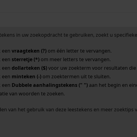
tekens in uw zoekopdracht te gebruiken, zoekt u specifieker
k een
vraagteken (?)
om één letter te vervangen.
k een
sterretje (*)
om meer letters te vervangen.
k een
dollarteken ($)
voor uw zoekterm voor resultaten die o
k een
minteken (-)
om zoektermen uit te sluiten.
k een
Dubbele aanhalingstekens (" ")
aan het begin en ei
tie van woorden te zoeken.
en van het gebruik van deze leestekens en meer zoektips 