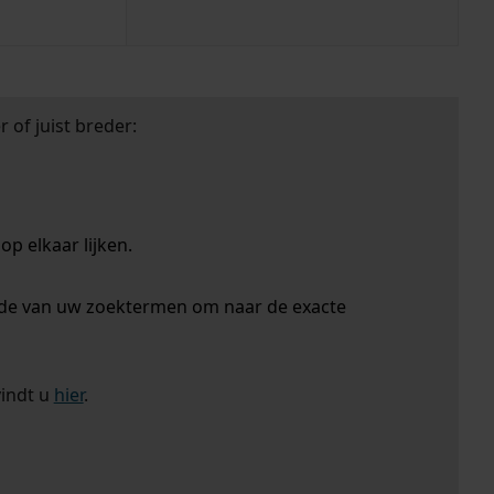
 of juist breder:
p elkaar lijken.
nde van uw zoektermen om naar de exacte
vindt u
hier
.