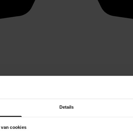
Details
 van cookies