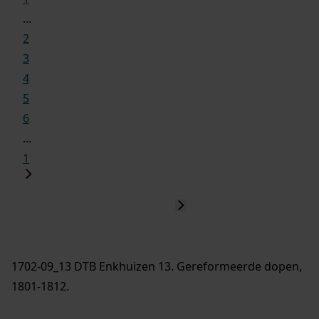
...
2
3
4
5
6
...
1
1702-09_13 DTB Enkhuizen 13. Gereformeerde dopen,
1801-1812.