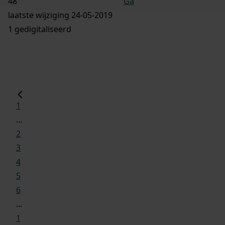
Ga
laatste wijziging 24-05-2019
1 gedigitaliseerd
1
...
2
3
4
5
6
...
1