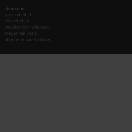
steun ons
privacybeleid
cookiebeleid
website door webreact
toegankelijkheid
algemene voorwaarden