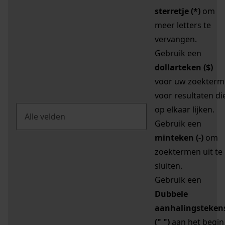
sterretje (*)
om
meer letters te
vervangen.
Gebruik een
dollarteken ($)
voor uw zoekterm
voor resultaten di
op elkaar lijken.
Gebruik een
minteken (-)
om
zoektermen uit te
sluiten.
Gebruik een
Dubbele
aanhalingsteken
(" ")
aan het begin