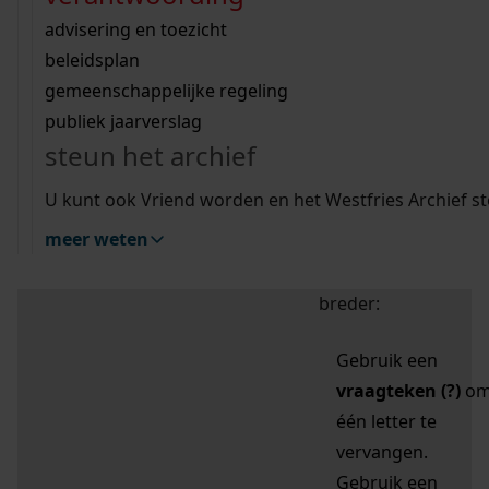
zoektips
Wij helpen u op weg met een aantal zoektips.
bekijk ons geschiedenislokaal
vergunningen
bouwvergunningen
advisering en toezicht
bekijk alle zoektips
beeld en geluid
omgevingsvergunningen
beleidsplan
uitleg nodig?
gemeenschappelijke regeling
publiek jaarverslag
Mijn Studiezaal (inloggen)
Wij helpen u op weg met een aantal zoektips.
steun het archief
bekijk alle zoektips
Door leestekens in
U kunt ook Vriend worden en het Westfries Archief s
uw zoekopdracht te
meer weten
gebruiken, zoekt u
specifieker of juist
breder:
Gebruik een
vraagteken (?)
o
één letter te
vervangen.
Gebruik een