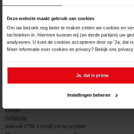
Kerkelijke gezindte:
Hervormd
Toegangsnummer
:
Deze website maakt gebruik van cookies
1702-09 Doop-, trouw- en begraafboeken Enkhuizen,
Om uw bezoek nog beter te maken zetten we cookies en verg
1581-1910
technieken in. Hiermee kunnen wij (en derde partijen) uw ge
Inventarisnummer
:
analyseren. U kunt de cookies accepteren door op 'Ja, dat is 
Meer informatie over cookies en privacy? Bekijk ons privac
13
Folio:
181.
Status:
Ja, dat is prima
Dit bestand is nog niet gecontroleerd op volledigheid
en juistheid
Instellingen beheren
Vorige
Volgende
Gebruik CTRL + scroll om te scrollen