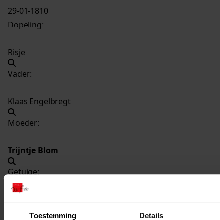
29-01-1810
Dopeling:
Risje
Vader:
Klaas Engelbregt
Moeder:
Trijntje Blom
Getuige:
Trijntje Blom
Toestemming
Details