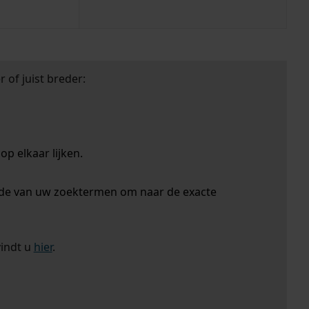
 of juist breder:
p elkaar lijken.
nde van uw zoektermen om naar de exacte
vindt u
hier
.