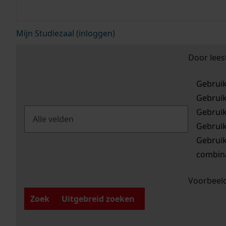
Mijn Studiezaal (inloggen)
Door lees
Gebrui
Gebrui
Gebrui
Gebrui
Gebrui
combina
Voorbeeld
Zoek
Uitgebreid zoeken