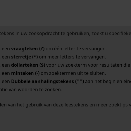
tekens in uw zoekopdracht te gebruiken, zoekt u specifieker
k een
vraagteken (?)
om één letter te vervangen.
k een
sterretje (*)
om meer letters te vervangen.
k een
dollarteken ($)
voor uw zoekterm voor resultaten die o
k een
minteken (-)
om zoektermen uit te sluiten.
k een
Dubbele aanhalingstekens (" ")
aan het begin en ei
tie van woorden te zoeken.
en van het gebruik van deze leestekens en meer zoektips 