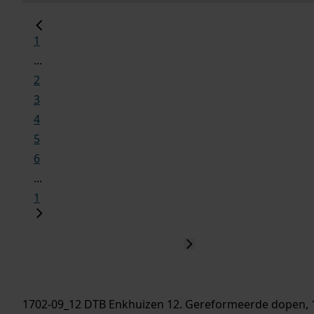
1
...
2
3
4
5
6
...
1
1702-09_12 DTB Enkhuizen 12. Gereformeerde dopen, 