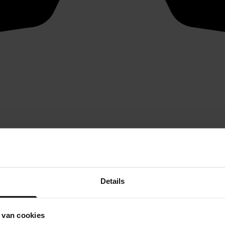
Details
 van cookies