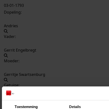
03-01-1793
Dopeling:
Andries
Vader:
Gerrit Engelbregt
Moeder:
Gerritje Swartsenburg
Getuige:
Trijntje Swartsenburg
Toestemming
Details