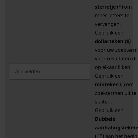
sterretje (*)
om
meer letters te
vervangen.
Gebruik een
dollarteken ($)
voor uw zoekterm
voor resultaten di
op elkaar lijken.
Gebruik een
minteken (-)
om
zoektermen uit te
sluiten.
Gebruik een
Dubbele
aanhalingsteken
(" ")
aan het begin