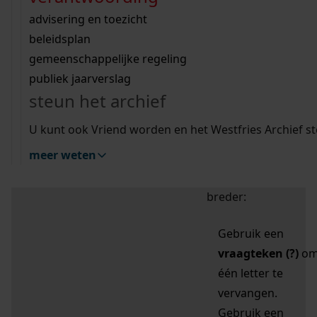
zoektips
Wij helpen u op weg met een aantal zoektips.
bekijk ons geschiedenislokaal
vergunningen
bouwvergunningen
advisering en toezicht
bekijk alle zoektips
beeld en geluid
omgevingsvergunningen
beleidsplan
uitleg nodig?
gemeenschappelijke regeling
publiek jaarverslag
Mijn Studiezaal (inloggen)
Wij helpen u op weg met een aantal zoektips.
steun het archief
bekijk alle zoektips
Door leestekens in
U kunt ook Vriend worden en het Westfries Archief s
uw zoekopdracht te
meer weten
gebruiken, zoekt u
specifieker of juist
breder:
Gebruik een
vraagteken (?)
o
één letter te
vervangen.
Gebruik een