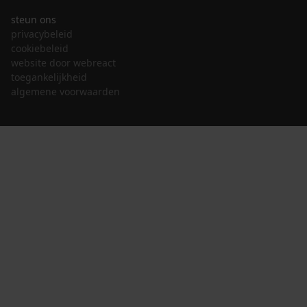
steun ons
privacybeleid
cookiebeleid
website door webreact
toegankelijkheid
algemene voorwaarden