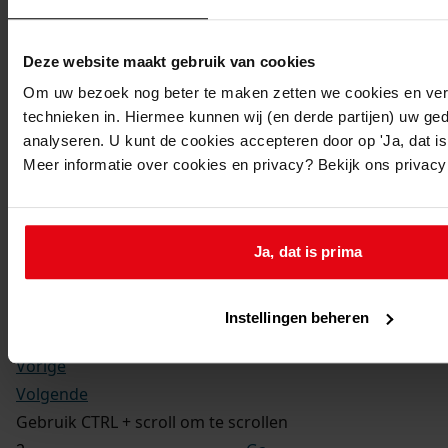
Kerkelijke gezindte:
Hervormd
Toegangsnummer
:
Deze website maakt gebruik van cookies
1702-09 Doop-, trouw- en begraafboeken Enkhuizen,
Om uw bezoek nog beter te maken zetten we cookies en verg
1581-1910
technieken in. Hiermee kunnen wij (en derde partijen) uw ge
Inventarisnummer
:
analyseren. U kunt de cookies accepteren door op 'Ja, dat is 
Meer informatie over cookies en privacy? Bekijk ons privac
12
Folio:
2.
Status:
Ja, dat is prima
Dit bestand is nog niet gecontroleerd op volledigheid
en juistheid
Instellingen beheren
Vorige
Volgende
Gebruik CTRL + scroll om te scrollen