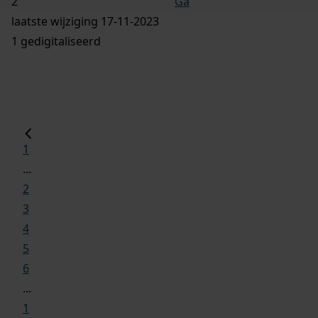
Ga
laatste wijziging 17-11-2023
1 gedigitaliseerd
1
...
2
3
4
5
6
...
1