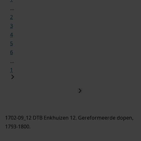
...
2
3
4
5
6
...
1
1702-09_12 DTB Enkhuizen 12. Gereformeerde dopen,
1793-1800.