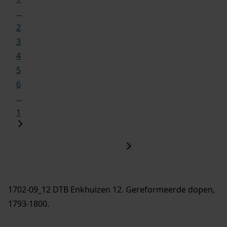
...
2
3
4
5
6
...
1
1702-09_12 DTB Enkhuizen 12. Gereformeerde dopen,
1793-1800.