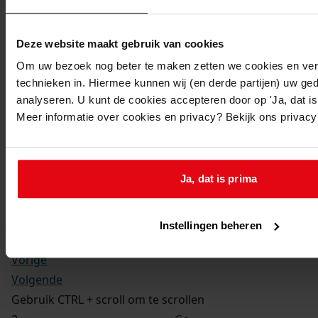
Kerkelijke gezindte:
Hervormd
Toegangsnummer
:
Deze website maakt gebruik van cookies
1702-09 Doop-, trouw- en begraafboeken Enkhuizen,
Om uw bezoek nog beter te maken zetten we cookies en verg
1581-1910
technieken in. Hiermee kunnen wij (en derde partijen) uw ge
Inventarisnummer
:
analyseren. U kunt de cookies accepteren door op 'Ja, dat is 
Meer informatie over cookies en privacy? Bekijk ons privac
12
Folio:
2.
Status:
Ja, dat is prima
Dit bestand is nog niet gecontroleerd op volledigheid
en juistheid
Instellingen beheren
Vorige
Volgende
Gebruik CTRL + scroll om te scrollen