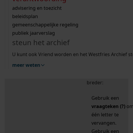
zoektips
Wij helpen u op weg met een aantal zoektips.
bekijk ons geschiedenislokaal
vergunningen
bouwvergunningen
advisering en toezicht
bekijk alle zoektips
beeld en geluid
omgevingsvergunningen
beleidsplan
uitleg nodig?
gemeenschappelijke regeling
publiek jaarverslag
Mijn Studiezaal (inloggen)
Wij helpen u op weg met een aantal zoektips.
steun het archief
bekijk alle zoektips
Door leestekens in
U kunt ook Vriend worden en het Westfries Archief s
uw zoekopdracht te
meer weten
gebruiken, zoekt u
specifieker of juist
breder:
Gebruik een
vraagteken (?)
o
één letter te
vervangen.
Gebruik een