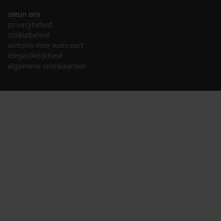
steun ons
privacybeleid
cookiebeleid
website door webreact
toegankelijkheid
algemene voorwaarden