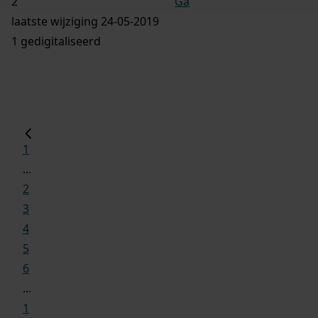
Ga
laatste wijziging 24-05-2019
1 gedigitaliseerd
1
...
2
3
4
5
6
...
1