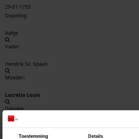
29-01-1793
Dopeling:
Aaltje
Vader:
Hendrik Sz. Spaan
Moeder:
Lucretia Louis
Getuige:
Hermina Blikkenhorst
Toestemming
Details