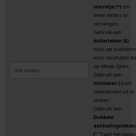
sterretje (*)
om
meer letters te
vervangen.
Gebruik een
dollarteken ($)
voor uw zoekterm
voor resultaten di
op elkaar lijken.
Gebruik een
minteken (-)
om
zoektermen uit te
sluiten.
Gebruik een
Dubbele
aanhalingsteken
(" ")
aan het begin