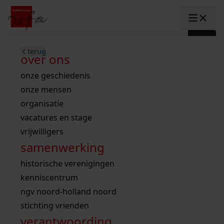
Ga naar content
zoeken naar:
terug
terug
terug
terug
terug
terug
open overheid
wet open overheid
ontdek westfriesland
onderzoek binnen de collectie
activiteiten
innovatie
over ons
Toggle submenu: "Open overhe
collectie
Toggle submenu: "Collectie"
gemeente drechterland
aanwinsten
hele collectie
cursussen
datascience
onze geschiedenis
home
/
onderzoek
gemeente enkhuizen
niet of beperkt openbaar
schematisch archievenoverzicht
educatie
digitale dienstverlening
onze mensen
Toggle submenu: "Onderzoek"
zoeken in de
gemeente hoorn
schatkist
notarissen
educatie
rondleidingen
digitalisering
organisatie
Toggle submenu: "educatie"
bekijk onze archiefstukken op de we
gemeente koggenland
tentoonstellingen
open data
lezingen
vacatures en stage
innovatie
Toggle submenu: "innovatie"
collectie
zoekhulpen
gemeente medemblik
verhalen
kinderactiviteiten
vrijwilligers
kaart
organisatie
Toggle submenu: "organisatie"
voor scholen
samenwerking
gemeente opmeer
westfriese kaart
ons werkgebied
contact
bekijk de kaart
wet open overheid
doorzoek de collectie
onderzoek naar een huis, straat of wijk
voor docenten
historische verenigingen
nieuws
agenda
gemeente stede broec
hele collectie
personen in de tweede wereldoorlog
voor leerlingen
kenniscentrum
veelgestelde vragen
hulp nodig?
werksaam westfriesland
bibliotheek
voorouderonderzoek
voor studenten
ngv noord-holland noord
webshop
uitleg nodig?
geschiedenislokaal
westfries archief
kranten
stichting vrienden
Deze zoektips helpen u op weg.
Winkelwagen
A
A
vergunningen
verantwoording
personen