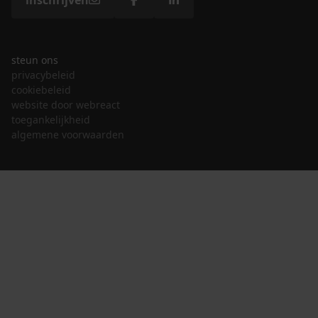
inschrijven
steun ons
privacybeleid
cookiebeleid
website door webreact
toegankelijkheid
algemene voorwaarden