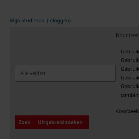
Mijn Studiezaal (inloggen)
Door lees
Gebrui
Gebrui
Gebrui
Gebrui
Gebrui
combina
Voorbeeld
Zoek
Uitgebreid zoeken