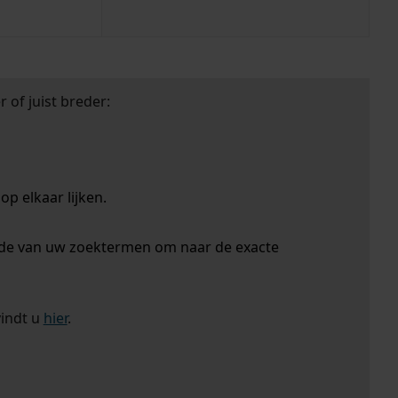
 of juist breder:
p elkaar lijken.
nde van uw zoektermen om naar de exacte
vindt u
hier
.