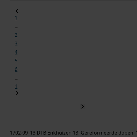
1
...
2
3
4
5
6
...
1
1702-09_13 DTB Enkhuizen 13. Gereformeerde dopen, 