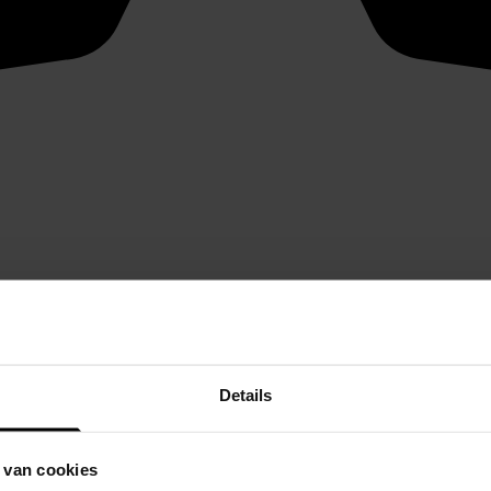
Details
 van cookies