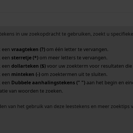
tekens in uw zoekopdracht te gebruiken, zoekt u specifieker
k een
vraagteken (?)
om één letter te vervangen.
k een
sterretje (*)
om meer letters te vervangen.
k een
dollarteken ($)
voor uw zoekterm voor resultaten die o
k een
minteken (-)
om zoektermen uit te sluiten.
k een
Dubbele aanhalingstekens (" ")
aan het begin en ei
tie van woorden te zoeken.
en van het gebruik van deze leestekens en meer zoektips 