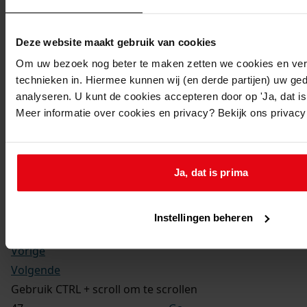
Kerkelijke gezindte:
Hervormd
Toegangsnummer
:
Deze website maakt gebruik van cookies
1702-09 Doop-, trouw- en begraafboeken Enkhuizen,
Om uw bezoek nog beter te maken zetten we cookies en verg
1581-1910
technieken in. Hiermee kunnen wij (en derde partijen) uw ge
Inventarisnummer
:
analyseren. U kunt de cookies accepteren door op 'Ja, dat is 
Meer informatie over cookies en privacy? Bekijk ons privac
13
Folio:
177.
Status:
Ja, dat is prima
Dit bestand is nog niet gecontroleerd op volledigheid
en juistheid
Instellingen beheren
Vorige
Volgende
Gebruik CTRL + scroll om te scrollen