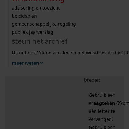
zoektips
Wij helpen u op weg met een aantal zoektips.
bekijk ons geschiedenislokaal
vergunningen
bouwvergunningen
advisering en toezicht
bekijk alle zoektips
beeld en geluid
omgevingsvergunningen
beleidsplan
uitleg nodig?
gemeenschappelijke regeling
publiek jaarverslag
Mijn Studiezaal (inloggen)
Wij helpen u op weg met een aantal zoektips.
steun het archief
bekijk alle zoektips
Door leestekens in
U kunt ook Vriend worden en het Westfries Archief s
uw zoekopdracht te
meer weten
gebruiken, zoekt u
specifieker of juist
breder:
Gebruik een
vraagteken (?)
o
één letter te
vervangen.
Gebruik een