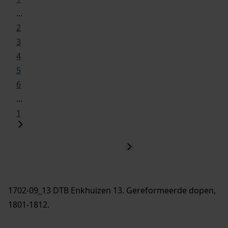
...
2
3
4
5
6
...
1
1702-09_13 DTB Enkhuizen 13. Gereformeerde dopen,
1801-1812.