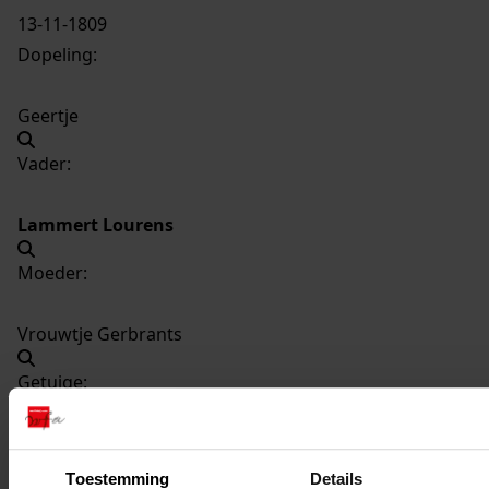
13-11-1809
Dopeling:
Geertje
Vader:
Lammert Lourens
Moeder:
Vrouwtje Gerbrants
Getuige:
Marijtje de Wit
Toestemming
Details