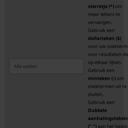
sterretje (*)
om
meer letters te
vervangen.
Gebruik een
dollarteken ($)
voor uw zoekterm
voor resultaten di
op elkaar lijken.
Gebruik een
minteken (-)
om
zoektermen uit te
sluiten.
Gebruik een
Dubbele
aanhalingsteken
(" ")
aan het begin