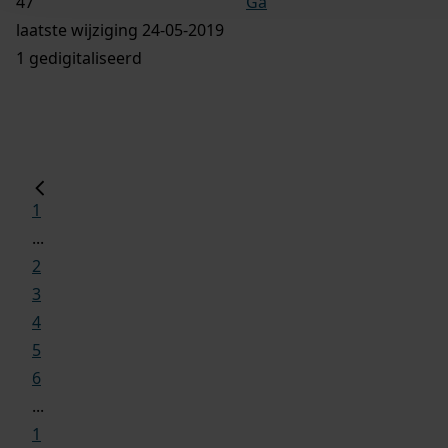
Ga
laatste wijziging 24-05-2019
1 gedigitaliseerd
1
...
2
3
4
5
6
...
1