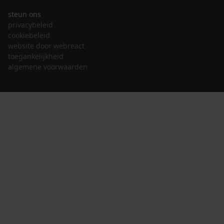
steun ons
privacybeleid
cookiebeleid
website door webreact
toegankelijkheid
algemene voorwaarden