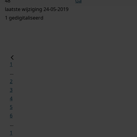
Ga
laatste wijziging 24-05-2019
1 gedigitaliseerd
1
...
2
3
4
5
6
...
1