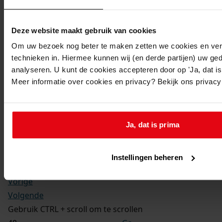
Kerkelijke gezindte:
Hervormd
Toegangsnummer
:
Deze website maakt gebruik van cookies
1702-09 Doop-, trouw- en begraafboeken Enkhuizen,
Om uw bezoek nog beter te maken zetten we cookies en verg
1581-1910
technieken in. Hiermee kunnen wij (en derde partijen) uw ge
Inventarisnummer
:
analyseren. U kunt de cookies accepteren door op 'Ja, dat is 
Meer informatie over cookies en privacy? Bekijk ons privac
13
Folio:
181.
Status:
Ja, dat is prima
Dit bestand is nog niet gecontroleerd op volledigheid
en juistheid
Instellingen beheren
Vorige
Volgende
Gebruik CTRL + scroll om te scrollen