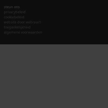
steun ons
privacybeleid
cookiebeleid
website door webreact
toegankelijkheid
algemene voorwaarden