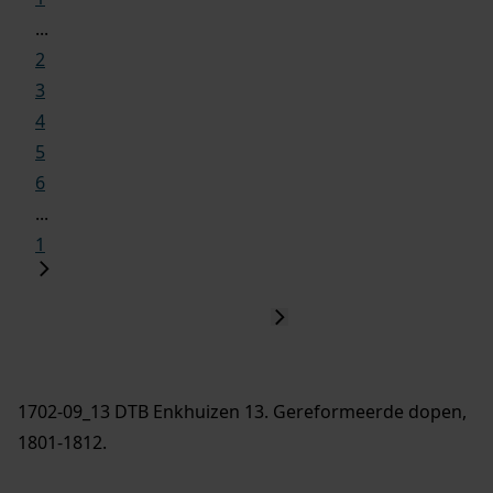
...
2
3
4
5
6
...
1
1702-09_13 DTB Enkhuizen 13. Gereformeerde dopen,
1801-1812.