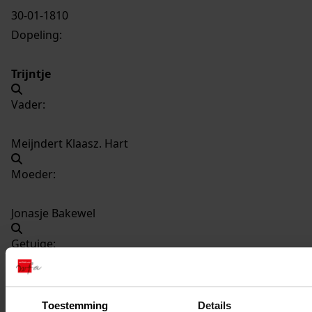
30-01-1810
Dopeling:
Trijntje
Vader:
Meijndert Klaasz. Hart
Moeder:
Jonasje Bakewel
Getuige:
Maartje Hart
Toestemming
Details