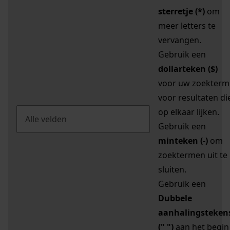
sterretje (*)
om
meer letters te
vervangen.
Gebruik een
dollarteken ($)
voor uw zoekterm
voor resultaten di
op elkaar lijken.
Gebruik een
minteken (-)
om
zoektermen uit te
sluiten.
Gebruik een
Dubbele
aanhalingsteken
(" ")
aan het begin