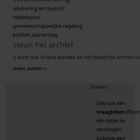
zoektips
Wij helpen u op weg met een aantal zoektips.
bekijk ons geschiedenislokaal
vergunningen
bouwvergunningen
advisering en toezicht
bekijk alle zoektips
beeld en geluid
omgevingsvergunningen
beleidsplan
uitleg nodig?
gemeenschappelijke regeling
publiek jaarverslag
Mijn Studiezaal (inloggen)
Wij helpen u op weg met een aantal zoektips.
steun het archief
bekijk alle zoektips
Door leestekens in
U kunt ook Vriend worden en het Westfries Archief s
uw zoekopdracht te
meer weten
gebruiken, zoekt u
specifieker of juist
breder:
Gebruik een
vraagteken (?)
o
één letter te
vervangen.
Gebruik een