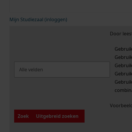
Mijn Studiezaal (inloggen)
Door lees
Gebrui
Gebrui
Gebrui
Gebrui
Gebrui
combina
Voorbeeld
Zoek
Uitgebreid zoeken