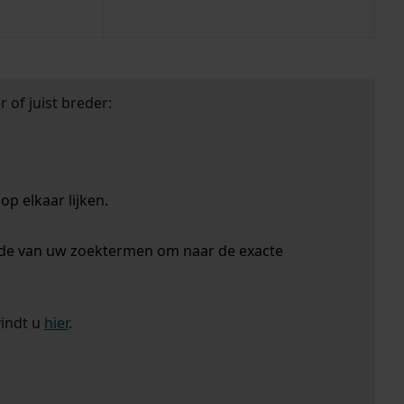
 of juist breder:
p elkaar lijken.
nde van uw zoektermen om naar de exacte
vindt u
hier
.