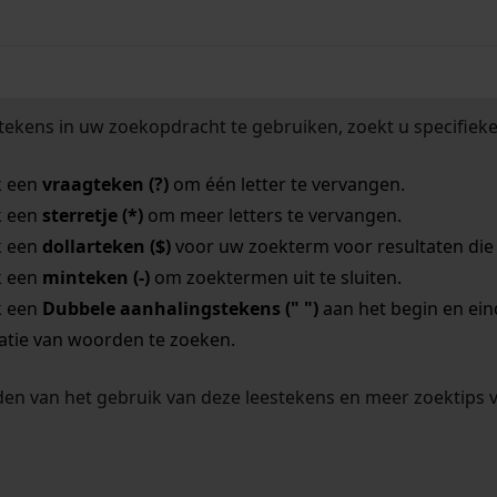
tekens in uw zoekopdracht te gebruiken, zoekt u specifieker
k een
vraagteken (?)
om één letter te vervangen.
k een
sterretje (*)
om meer letters te vervangen.
k een
dollarteken ($)
voor uw zoekterm voor resultaten die o
k een
minteken (-)
om zoektermen uit te sluiten.
k een
Dubbele aanhalingstekens (" ")
aan het begin en ei
tie van woorden te zoeken.
en van het gebruik van deze leestekens en meer zoektips 