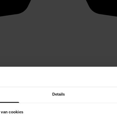
Details
 van cookies