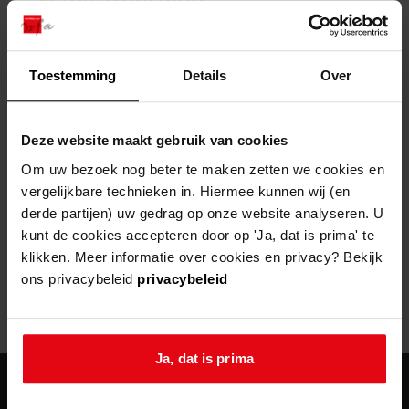
zoektips
Wij helpen u op weg met een aantal zoektips.
bekijk ons geschiedenislokaal
vergunningen
bouwvergunningen
advisering en toezicht
bekijk alle zoektips
beeld en geluid
omgevingsvergunningen
beleidsplan
uitleg nodig?
gemeenschappelijke regeling
Toestemming
Details
Over
publiek jaarverslag
Wij helpen u op weg met een aantal zoektips.
Helaas, er is een fout opgetreden
steun het archief
bekijk alle zoektips
Door een fout tijdens het verwerken van deze pagina is het niet
Deze website maakt gebruik van cookies
mogelijk om deze pagina te kunnen bekijken.
U kunt ook Vriend worden en het Westfries
Om uw bezoek nog beter te maken zetten we cookies en
Archief steunen.
vergelijkbare technieken in. Hiermee kunnen wij (en
404
- Not Found
derde partijen) uw gedrag op onze website analyseren. U
meer weten
kunt de cookies accepteren door op 'Ja, dat is prima' te
Mogelijk kunt u deze pagina niet bezoeken door:
klikken. Meer informatie over cookies en privacy? Bekijk
ons privacybeleid
privacybeleid
een
verouderde bladwijzer/favoriet
een zoekmachine heeft een
verouderde lijst van de website
een
fout getypt
adres
Ja, dat is prima
agenda