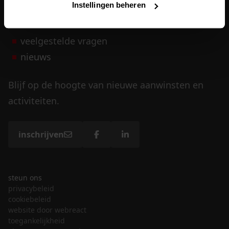
Instellingen beheren
vrijwilligers
veelgestelde vragen
nieuws
Blijf op de hoogte van nieuwe aanwinsten en
activiteiten.
inschrijven
steun ons
privacybeleid
cookiebeleid
website door webreact
toegankelijkheid