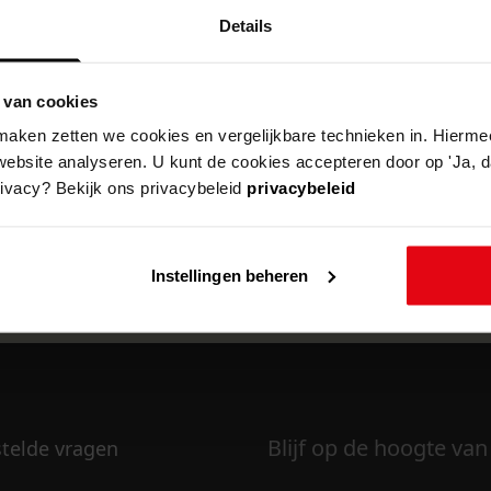
Details
 van cookies
k om deze pagina te kunnen bekijken.
aken zetten we cookies en vergelijkbare technieken in. Hierme
website analyseren. U kunt de cookies accepteren door op 'Ja, da
rivacy? Bekijk ons privacybeleid
privacybeleid
Instellingen beheren
Blijf op de hoogte van
stelde vragen