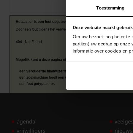
Toestemming
Helaas, er is een fout opgetreden
Deze website maakt gebruik
Door een fout tijdens het verwerken van deze pagina is het niet mogelij
Om uw bezoek nog beter te m
404
- Not Found
partijen) uw gedrag op onze 
informatie over cookies en p
Mogelijk kunt u deze pagina niet bezoeken door:
een
verouderde bladwijzer/favoriet
een zoekmachine heeft een
verouderde lijst van de website
een
fout getypt
adres
agenda
veelge
vrijwilligers
nieuws