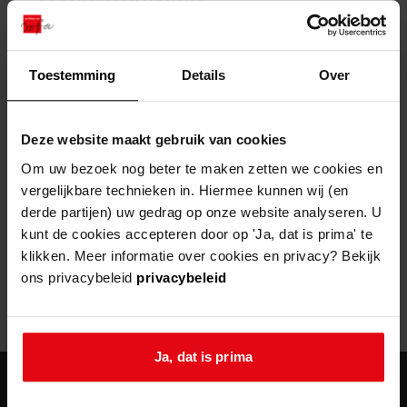
zoektips
Wij helpen u op weg met een aantal zoektips.
bekijk ons geschiedenislokaal
vergunningen
bouwvergunningen
advisering en toezicht
bekijk alle zoektips
beeld en geluid
omgevingsvergunningen
beleidsplan
uitleg nodig?
gemeenschappelijke regeling
Toestemming
Details
Over
publiek jaarverslag
Wij helpen u op weg met een aantal zoektips.
Helaas, er is een fout opgetreden
steun het archief
bekijk alle zoektips
Door een fout tijdens het verwerken van deze pagina is het niet
Deze website maakt gebruik van cookies
mogelijk om deze pagina te kunnen bekijken.
U kunt ook Vriend worden en het Westfries
Om uw bezoek nog beter te maken zetten we cookies en
Archief steunen.
vergelijkbare technieken in. Hiermee kunnen wij (en
404
- Not Found
derde partijen) uw gedrag op onze website analyseren. U
meer weten
kunt de cookies accepteren door op 'Ja, dat is prima' te
Mogelijk kunt u deze pagina niet bezoeken door:
klikken. Meer informatie over cookies en privacy? Bekijk
ons privacybeleid
privacybeleid
een
verouderde bladwijzer/favoriet
een zoekmachine heeft een
verouderde lijst van de website
een
fout getypt
adres
Ja, dat is prima
agenda