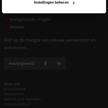
Instellingen beheren
vrijwilligers
veelgestelde vragen
nieuws
Blijf op de hoogte van nieuwe aanwinsten en
activiteiten.
inschrijven
steun ons
privacybeleid
cookiebeleid
website door webreact
toegankelijkheid