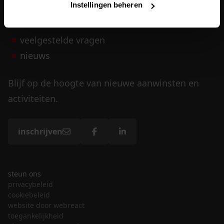
Instellingen beheren
vrijwilligers
veelgestelde vragen
nieuws
Blijf op de hoogte van nieuwe aanwinsten en
activiteiten.
inschrijven
steun ons
privacybeleid
cookiebeleid
website door webreact
toegankelijkheid