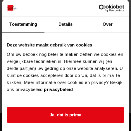
zoektips
Wij helpen u op weg met een aantal zoektips.
bekijk ons geschiedenislokaal
vergunningen
bouwvergunningen
advisering en toezicht
bekijk alle zoektips
beeld en geluid
omgevingsvergunningen
beleidsplan
uitleg nodig?
gemeenschappelijke regeling
Toestemming
Details
Over
publiek jaarverslag
Wij helpen u op weg met een aantal zoektips.
Helaas, er is een fout opgetreden
steun het archief
bekijk alle zoektips
Door een fout tijdens het verwerken van deze pagina is het niet
Deze website maakt gebruik van cookies
mogelijk om deze pagina te kunnen bekijken.
U kunt ook Vriend worden en het Westfries
Om uw bezoek nog beter te maken zetten we cookies en
Archief steunen.
vergelijkbare technieken in. Hiermee kunnen wij (en
404
- Not Found
derde partijen) uw gedrag op onze website analyseren. U
meer weten
kunt de cookies accepteren door op 'Ja, dat is prima' te
Mogelijk kunt u deze pagina niet bezoeken door:
klikken. Meer informatie over cookies en privacy? Bekijk
ons privacybeleid
privacybeleid
een
verouderde bladwijzer/favoriet
een zoekmachine heeft een
verouderde lijst van de website
een
fout getypt
adres
Ja, dat is prima
agenda