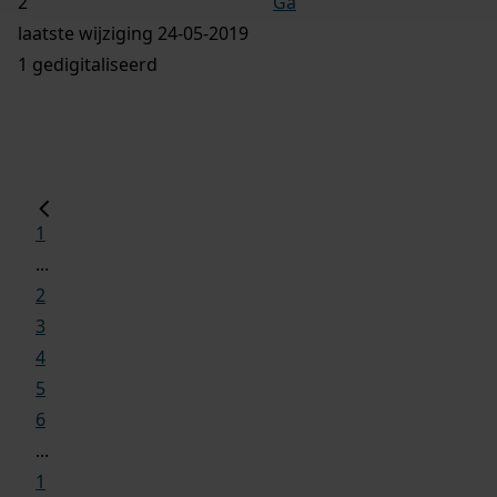
Ga
laatste wijziging 24-05-2019
1 gedigitaliseerd
1
...
2
3
4
5
6
...
1