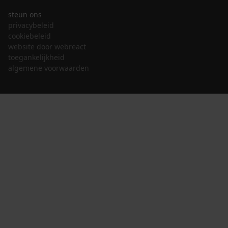
steun ons
privacybeleid
cookiebeleid
website door webreact
toegankelijkheid
algemene voorwaarden