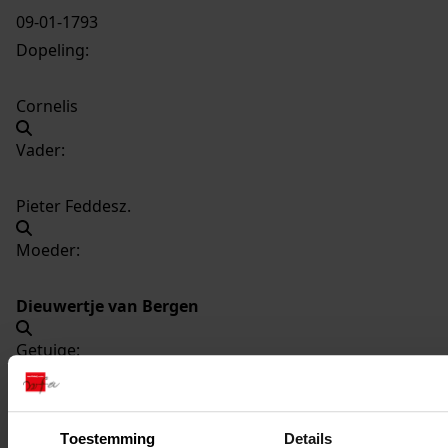
09-01-1793
Dopeling:
Cornelis
Vader:
Pieter Feddesz.
Moeder:
Dieuwertje van Bergen
Getuige:
Maritje Sipkes
Toestemming
Details