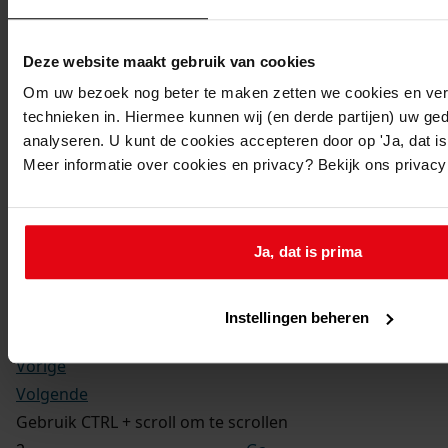
Kerkelijke gezindte:
Hervormd
Toegangsnummer
:
Deze website maakt gebruik van cookies
1702-09 Doop-, trouw- en begraafboeken Enkhuizen,
Om uw bezoek nog beter te maken zetten we cookies en verg
1581-1910
technieken in. Hiermee kunnen wij (en derde partijen) uw ge
Inventarisnummer
:
analyseren. U kunt de cookies accepteren door op 'Ja, dat is 
Meer informatie over cookies en privacy? Bekijk ons privac
12
Folio:
2.
Status:
Ja, dat is prima
Dit bestand is nog niet gecontroleerd op volledigheid
en juistheid
Instellingen beheren
Vorige
Volgende
Gebruik CTRL + scroll om te scrollen