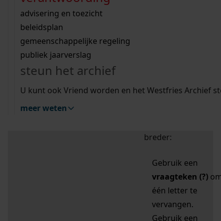
zoektips
Wij helpen u op weg met een aantal zoektips.
bekijk ons geschiedenislokaal
vergunningen
bouwvergunningen
advisering en toezicht
bekijk alle zoektips
beeld en geluid
omgevingsvergunningen
beleidsplan
uitleg nodig?
gemeenschappelijke regeling
publiek jaarverslag
Mijn Studiezaal (inloggen)
Wij helpen u op weg met een aantal zoektips.
steun het archief
bekijk alle zoektips
Door leestekens in
U kunt ook Vriend worden en het Westfries Archief s
uw zoekopdracht te
meer weten
gebruiken, zoekt u
specifieker of juist
breder:
Gebruik een
vraagteken (?)
o
één letter te
vervangen.
Gebruik een