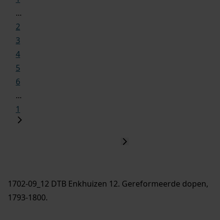
...
2
3
4
5
6
...
1
1702-09_12 DTB Enkhuizen 12. Gereformeerde dopen,
1793-1800.