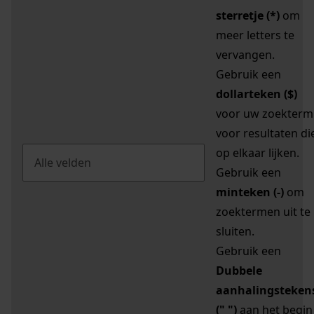
sterretje (*)
om
meer letters te
vervangen.
Gebruik een
dollarteken ($)
voor uw zoekterm
voor resultaten di
op elkaar lijken.
Gebruik een
minteken (-)
om
zoektermen uit te
sluiten.
Gebruik een
Dubbele
aanhalingsteken
(" ")
aan het begin