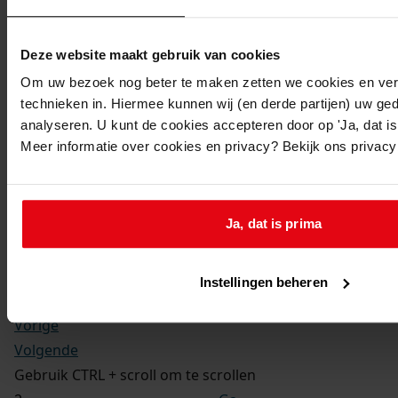
Kerkelijke gezindte:
Hervormd
Toegangsnummer
:
Deze website maakt gebruik van cookies
1702-09 Doop-, trouw- en begraafboeken Enkhuizen,
Om uw bezoek nog beter te maken zetten we cookies en verg
1581-1910
technieken in. Hiermee kunnen wij (en derde partijen) uw ge
Inventarisnummer
:
analyseren. U kunt de cookies accepteren door op 'Ja, dat is 
Meer informatie over cookies en privacy? Bekijk ons privac
12
Folio:
2.
Status:
Ja, dat is prima
Dit bestand is nog niet gecontroleerd op volledigheid
en juistheid
Instellingen beheren
Vorige
Volgende
Gebruik CTRL + scroll om te scrollen