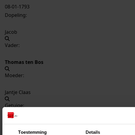
08-01-1793
Dopeling:
Jacob
Vader:
Thomas ten Bos
Moeder:
Jantje Claas
Getuige:
Fokjen Jans
Toestemming
Details