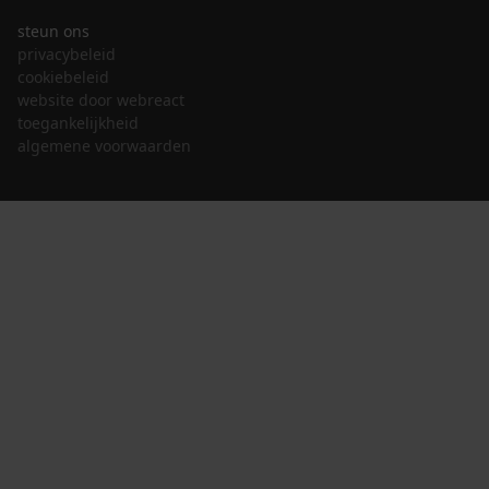
steun ons
privacybeleid
cookiebeleid
website door webreact
toegankelijkheid
algemene voorwaarden