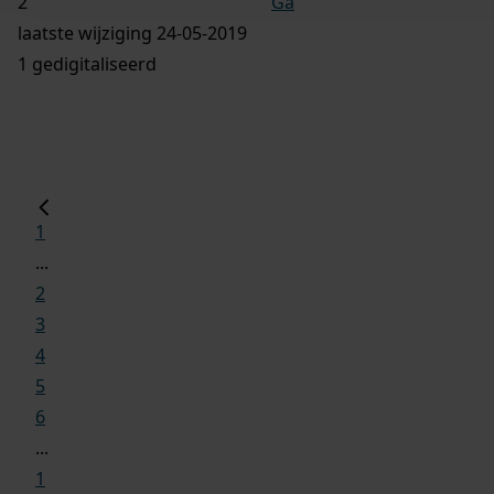
Ga
laatste wijziging 24-05-2019
1 gedigitaliseerd
1
...
2
3
4
5
6
...
1