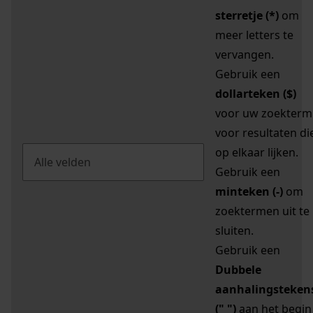
sterretje (*)
om
meer letters te
vervangen.
Gebruik een
dollarteken ($)
voor uw zoekterm
voor resultaten di
op elkaar lijken.
Gebruik een
minteken (-)
om
zoektermen uit te
sluiten.
Gebruik een
Dubbele
aanhalingsteken
(" ")
aan het begin