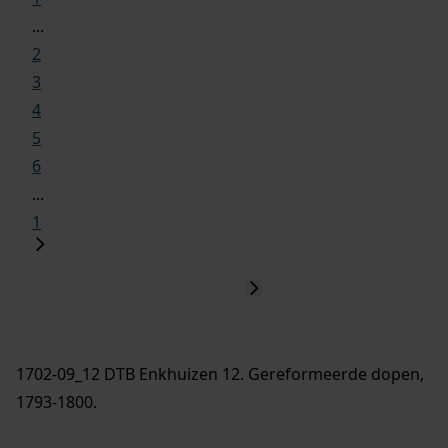
...
2
3
4
5
6
...
1
1702-09_12 DTB Enkhuizen 12. Gereformeerde dopen,
1793-1800.