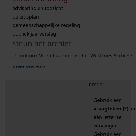
zoektips
Wij helpen u op weg met een aantal zoektips.
bekijk ons geschiedenislokaal
vergunningen
bouwvergunningen
advisering en toezicht
bekijk alle zoektips
beeld en geluid
omgevingsvergunningen
beleidsplan
uitleg nodig?
gemeenschappelijke regeling
publiek jaarverslag
Mijn Studiezaal (inloggen)
Wij helpen u op weg met een aantal zoektips.
steun het archief
bekijk alle zoektips
Door leestekens in
U kunt ook Vriend worden en het Westfries Archief s
uw zoekopdracht te
meer weten
gebruiken, zoekt u
specifieker of juist
breder:
Gebruik een
vraagteken (?)
o
één letter te
vervangen.
Gebruik een