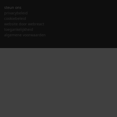
steun ons
privacybeleid
cookiebeleid
website door webreact
toegankelijkheid
algemene voorwaarden