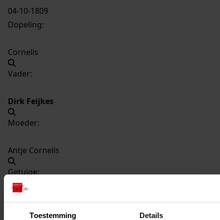
04-10-1809
Dopeling:
Cornelis
Vader:
Dirk Feijkes
Moeder:
Antje Cornelis
Getuige:
Aaltje Ruijters
Toestemming
Details