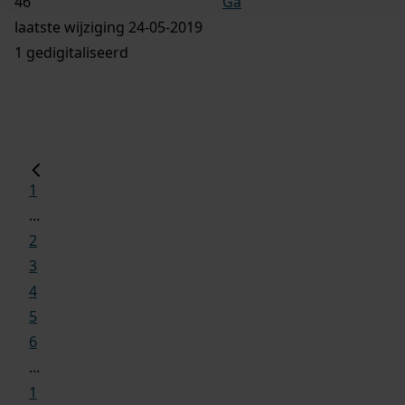
Ga
laatste wijziging 24-05-2019
1 gedigitaliseerd
1
...
2
3
4
5
6
...
1