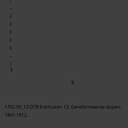
...
2
3
4
5
6
...
1
1702-09_13 DTB Enkhuizen 13. Gereformeerde dopen,
1801-1812.