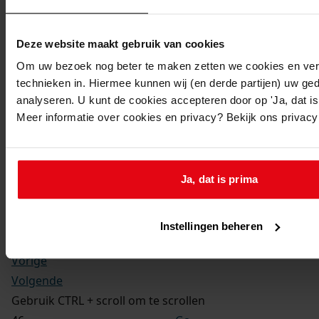
Kerkelijke gezindte:
Hervormd
Toegangsnummer
:
Deze website maakt gebruik van cookies
1702-09 Doop-, trouw- en begraafboeken Enkhuizen,
Om uw bezoek nog beter te maken zetten we cookies en verg
1581-1910
technieken in. Hiermee kunnen wij (en derde partijen) uw ge
Inventarisnummer
:
analyseren. U kunt de cookies accepteren door op 'Ja, dat is 
Meer informatie over cookies en privacy? Bekijk ons privac
13
Folio:
173.
Status:
Ja, dat is prima
Dit bestand is nog niet gecontroleerd op volledigheid
en juistheid
Instellingen beheren
Vorige
Volgende
Gebruik CTRL + scroll om te scrollen