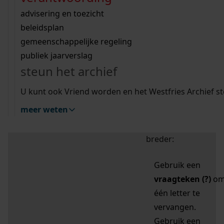
zoektips
Wij helpen u op weg met een aantal zoektips.
bekijk ons geschiedenislokaal
vergunningen
bouwvergunningen
advisering en toezicht
bekijk alle zoektips
beeld en geluid
omgevingsvergunningen
beleidsplan
uitleg nodig?
gemeenschappelijke regeling
publiek jaarverslag
Mijn Studiezaal (inloggen)
Wij helpen u op weg met een aantal zoektips.
steun het archief
bekijk alle zoektips
Door leestekens in
U kunt ook Vriend worden en het Westfries Archief s
uw zoekopdracht te
meer weten
gebruiken, zoekt u
specifieker of juist
breder:
Gebruik een
vraagteken (?)
o
één letter te
vervangen.
Gebruik een