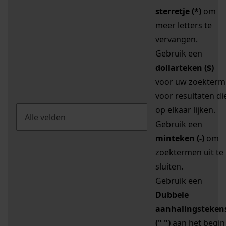
sterretje (*)
om
meer letters te
vervangen.
Gebruik een
dollarteken ($)
voor uw zoekterm
voor resultaten di
op elkaar lijken.
Gebruik een
minteken (-)
om
zoektermen uit te
sluiten.
Gebruik een
Dubbele
aanhalingsteken
(" ")
aan het begin