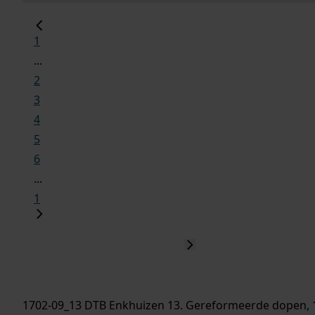
1
...
2
3
4
5
6
...
1
1702-09_13 DTB Enkhuizen 13. Gereformeerde dopen, 