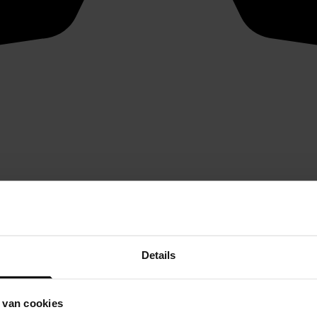
Details
 van cookies