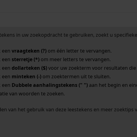
tekens in uw zoekopdracht te gebruiken, zoekt u specifieker
k een
vraagteken (?)
om één letter te vervangen.
k een
sterretje (*)
om meer letters te vervangen.
k een
dollarteken ($)
voor uw zoekterm voor resultaten die o
k een
minteken (-)
om zoektermen uit te sluiten.
k een
Dubbele aanhalingstekens (" ")
aan het begin en ei
tie van woorden te zoeken.
en van het gebruik van deze leestekens en meer zoektips 