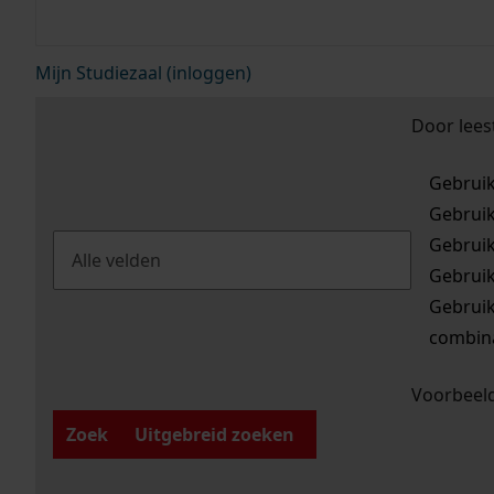
Mijn Studiezaal (inloggen)
Door lees
Gebrui
Gebrui
Gebrui
Gebrui
Gebrui
combina
Voorbeeld
Zoek
Uitgebreid zoeken