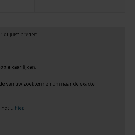
 of juist breder:
p elkaar lijken.
nde van uw zoektermen om naar de exacte
vindt u
hier
.