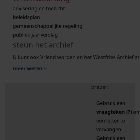
zoektips
Wij helpen u op weg met een aantal zoektips.
bekijk ons geschiedenislokaal
vergunningen
bouwvergunningen
advisering en toezicht
bekijk alle zoektips
beeld en geluid
omgevingsvergunningen
beleidsplan
uitleg nodig?
gemeenschappelijke regeling
publiek jaarverslag
Mijn Studiezaal (inloggen)
Wij helpen u op weg met een aantal zoektips.
steun het archief
bekijk alle zoektips
Door leestekens in
U kunt ook Vriend worden en het Westfries Archief s
uw zoekopdracht te
meer weten
gebruiken, zoekt u
specifieker of juist
breder:
Gebruik een
vraagteken (?)
o
één letter te
vervangen.
Gebruik een