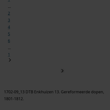
...
2
3
4
5
6
...
1
1702-09_13 DTB Enkhuizen 13. Gereformeerde dopen,
1801-1812.