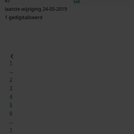
Ga
laatste wijziging 24-05-2019
1 gedigitaliseerd
1
...
2
3
4
5
6
...
1