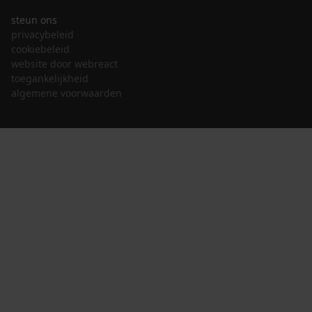
steun ons
privacybeleid
cookiebeleid
website door webreact
toegankelijkheid
algemene voorwaarden