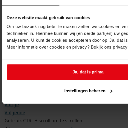
Kerkelijke gezindte:
Hervormd
Toegangsnummer
:
Deze website maakt gebruik van cookies
1702-09 Doop-, trouw- en begraafboeken Enkhuizen,
Om uw bezoek nog beter te maken zetten we cookies en verg
1581-1910
technieken in. Hiermee kunnen wij (en derde partijen) uw ge
Inventarisnummer
:
analyseren. U kunt de cookies accepteren door op 'Ja, dat is 
Meer informatie over cookies en privacy? Bekijk ons privac
13
Folio:
177.
Status:
Ja, dat is prima
Dit bestand is nog niet gecontroleerd op volledigheid
en juistheid
Instellingen beheren
Vorige
Volgende
Gebruik CTRL + scroll om te scrollen