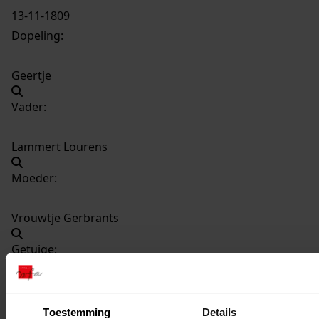
13-11-1809
Dopeling:
Geertje
Vader:
Lammert Lourens
Moeder:
Vrouwtje Gerbrants
Getuige:
Marijtje de Wit
Toestemming
Details