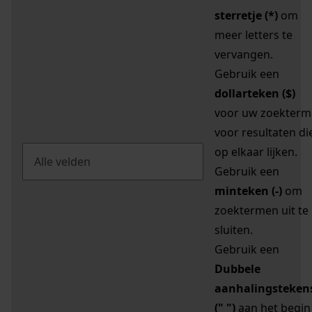
sterretje (*)
om
meer letters te
vervangen.
Gebruik een
dollarteken ($)
voor uw zoekterm
voor resultaten di
op elkaar lijken.
Gebruik een
minteken (-)
om
zoektermen uit te
sluiten.
Gebruik een
Dubbele
aanhalingsteken
(" ")
aan het begin