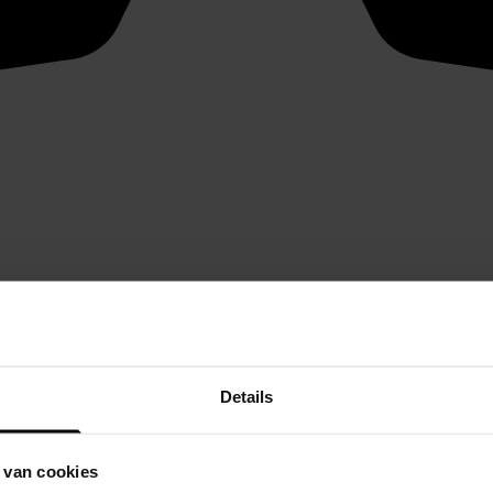
Details
 van cookies