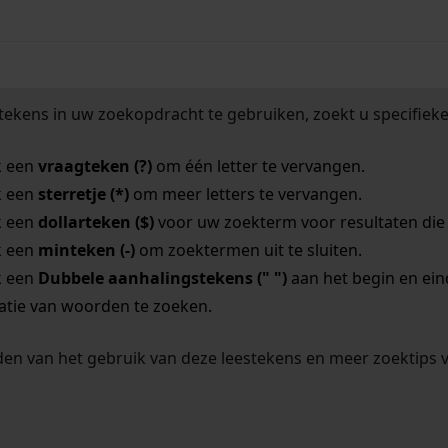
tekens in uw zoekopdracht te gebruiken, zoekt u specifieker
k een
vraagteken (?)
om één letter te vervangen.
k een
sterretje (*)
om meer letters te vervangen.
k een
dollarteken ($)
voor uw zoekterm voor resultaten die o
k een
minteken (-)
om zoektermen uit te sluiten.
k een
Dubbele aanhalingstekens (" ")
aan het begin en ei
tie van woorden te zoeken.
en van het gebruik van deze leestekens en meer zoektips 