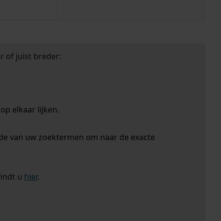
 of juist breder:
p elkaar lijken.
nde van uw zoektermen om naar de exacte
vindt u
hier
.