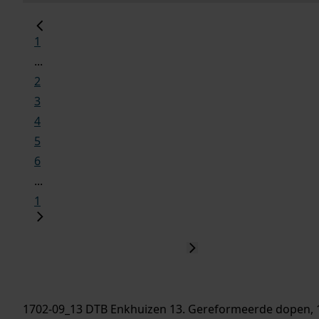
1
...
2
3
4
5
6
...
1
1702-09_13 DTB Enkhuizen 13. Gereformeerde dopen, 