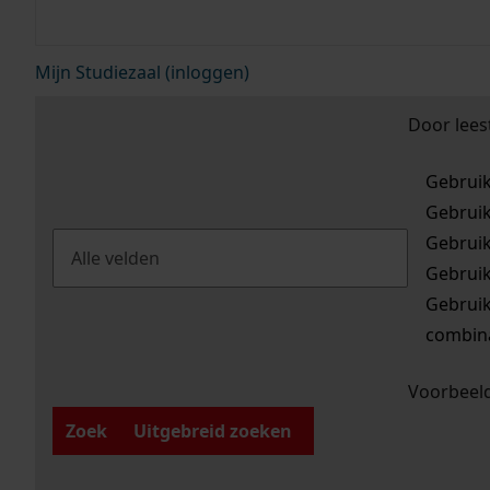
Mijn Studiezaal (inloggen)
Door lees
Gebrui
Gebrui
Gebrui
Gebrui
Gebrui
combina
Voorbeeld
Zoek
Uitgebreid zoeken