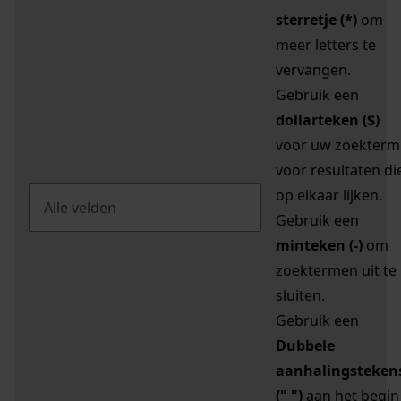
sterretje (*)
om
meer letters te
vervangen.
Gebruik een
dollarteken ($)
voor uw zoekterm
voor resultaten di
op elkaar lijken.
Gebruik een
minteken (-)
om
zoektermen uit te
sluiten.
Gebruik een
Dubbele
aanhalingsteken
(" ")
aan het begin