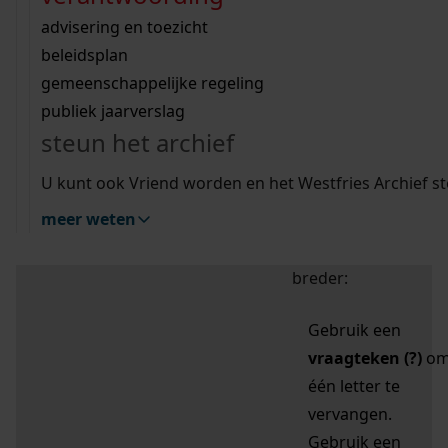
zoektips
Wij helpen u op weg met een aantal zoektips.
bekijk ons geschiedenislokaal
vergunningen
bouwvergunningen
advisering en toezicht
bekijk alle zoektips
beeld en geluid
omgevingsvergunningen
beleidsplan
uitleg nodig?
gemeenschappelijke regeling
publiek jaarverslag
Mijn Studiezaal (inloggen)
Wij helpen u op weg met een aantal zoektips.
steun het archief
bekijk alle zoektips
Door leestekens in
U kunt ook Vriend worden en het Westfries Archief s
uw zoekopdracht te
meer weten
gebruiken, zoekt u
specifieker of juist
breder:
Gebruik een
vraagteken (?)
o
één letter te
vervangen.
Gebruik een