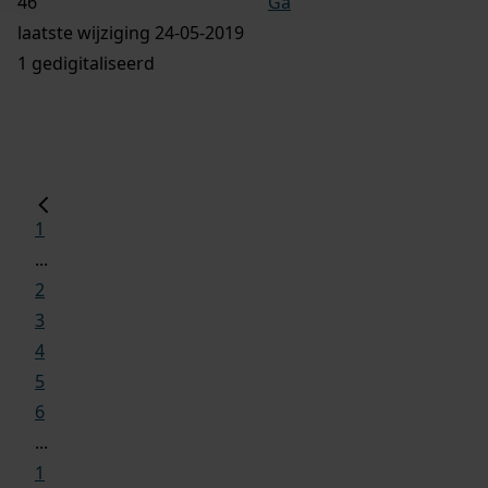
Ga
laatste wijziging 24-05-2019
1 gedigitaliseerd
1
...
2
3
4
5
6
...
1