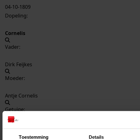
04-10-1809
Dopeling:
Cornelis
Vader:
Dirk Feijkes
Moeder:
Antje Cornelis
Getuige:
Aaltje Ruijters
Toestemming
Details