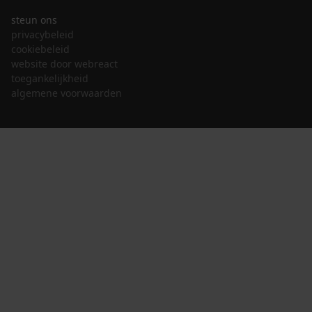
steun ons
privacybeleid
cookiebeleid
website door webreact
toegankelijkheid
algemene voorwaarden