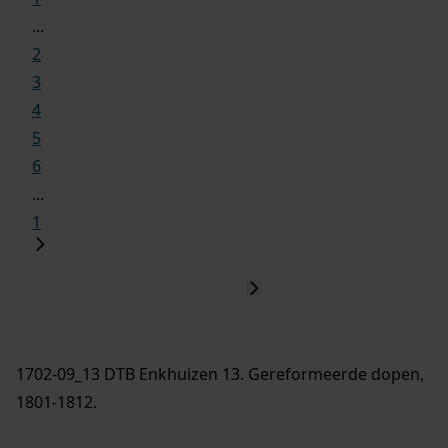
...
2
3
4
5
6
...
1
1702-09_13 DTB Enkhuizen 13. Gereformeerde dopen,
1801-1812.