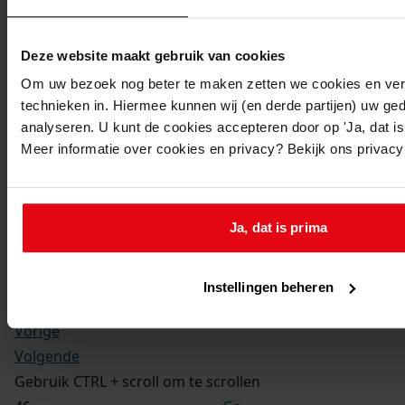
Kerkelijke gezindte:
Hervormd
Toegangsnummer
:
Deze website maakt gebruik van cookies
1702-09 Doop-, trouw- en begraafboeken Enkhuizen,
Om uw bezoek nog beter te maken zetten we cookies en verg
1581-1910
technieken in. Hiermee kunnen wij (en derde partijen) uw ge
Inventarisnummer
:
analyseren. U kunt de cookies accepteren door op 'Ja, dat is 
Meer informatie over cookies en privacy? Bekijk ons privac
13
Folio:
173.
Status:
Ja, dat is prima
Dit bestand is nog niet gecontroleerd op volledigheid
en juistheid
Instellingen beheren
Vorige
Volgende
Gebruik CTRL + scroll om te scrollen