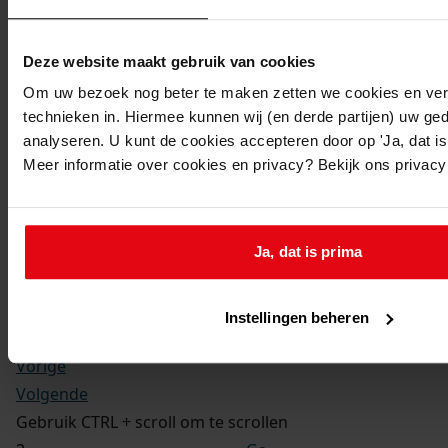
Kerkelijke gezindte:
Hervormd
Toegangsnummer
:
Deze website maakt gebruik van cookies
1702-09 Doop-, trouw- en begraafboeken Enkhuizen,
Om uw bezoek nog beter te maken zetten we cookies en verg
1581-1910
technieken in. Hiermee kunnen wij (en derde partijen) uw ge
Inventarisnummer
:
analyseren. U kunt de cookies accepteren door op 'Ja, dat is 
Meer informatie over cookies en privacy? Bekijk ons privac
12
Folio:
2.
Status:
Ja, dat is prima
Dit bestand is nog niet gecontroleerd op volledigheid
en juistheid
Instellingen beheren
Vorige
Volgende
Gebruik CTRL + scroll om te scrollen