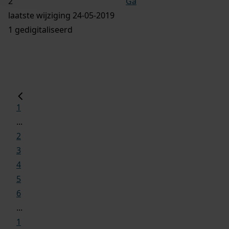
Ga
laatste wijziging 24-05-2019
1 gedigitaliseerd
1
...
2
3
4
5
6
...
1