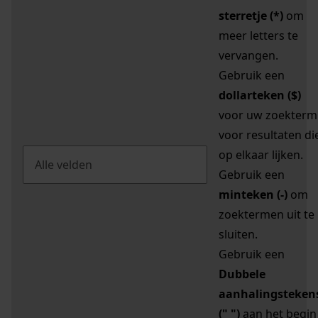
sterretje (*)
om
meer letters te
vervangen.
Gebruik een
dollarteken ($)
voor uw zoekterm
voor resultaten di
op elkaar lijken.
Gebruik een
minteken (-)
om
zoektermen uit te
sluiten.
Gebruik een
Dubbele
aanhalingsteken
(" ")
aan het begin