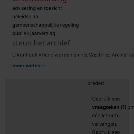
zoektips
Wij helpen u op weg met een aantal zoektips.
bekijk ons geschiedenislokaal
vergunningen
bouwvergunningen
advisering en toezicht
bekijk alle zoektips
beeld en geluid
omgevingsvergunningen
beleidsplan
uitleg nodig?
gemeenschappelijke regeling
publiek jaarverslag
Mijn Studiezaal (inloggen)
Wij helpen u op weg met een aantal zoektips.
steun het archief
bekijk alle zoektips
Door leestekens in
U kunt ook Vriend worden en het Westfries Archief s
uw zoekopdracht te
meer weten
gebruiken, zoekt u
specifieker of juist
breder:
Gebruik een
vraagteken (?)
o
één letter te
vervangen.
Gebruik een