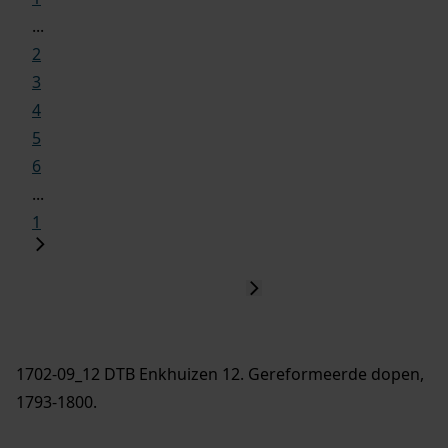
...
2
3
4
5
6
...
1
1702-09_12 DTB Enkhuizen 12. Gereformeerde dopen,
1793-1800.