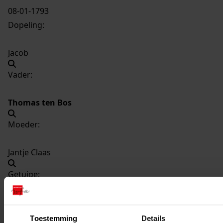
08-01-1793
Dopeling:
Jacob
Vader:
Thomas ten Bos
Moeder:
Jantje Claas
Getuige:
Fokjen Jans
Toestemming
Details