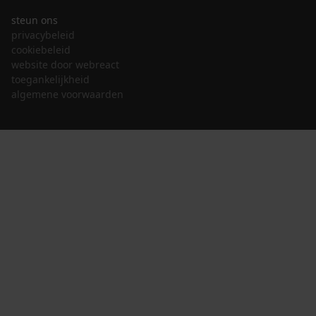
steun ons
privacybeleid
cookiebeleid
website door webreact
toegankelijkheid
algemene voorwaarden