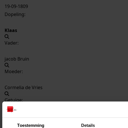
19-09-1809
Dopeling:
Klaas
Vader:
jacob Bruin
Moeder:
Cormelia de Vries
Getuige:
Ijtje de Vries
Toestemming
Details