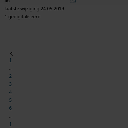
Ga
laatste wijziging 24-05-2019
1 gedigitaliseerd
1
...
2
3
4
5
6
...
1