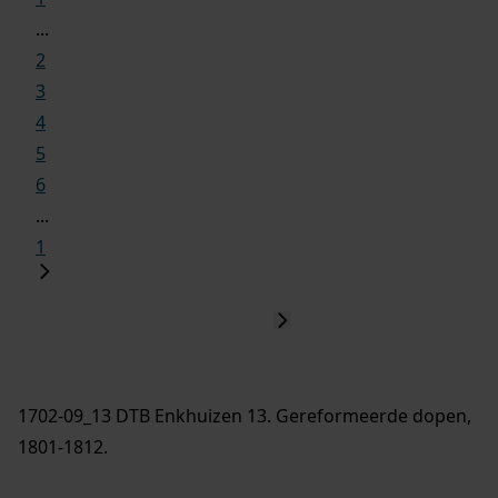
...
2
3
4
5
6
...
1
1702-09_13 DTB Enkhuizen 13. Gereformeerde dopen,
1801-1812.