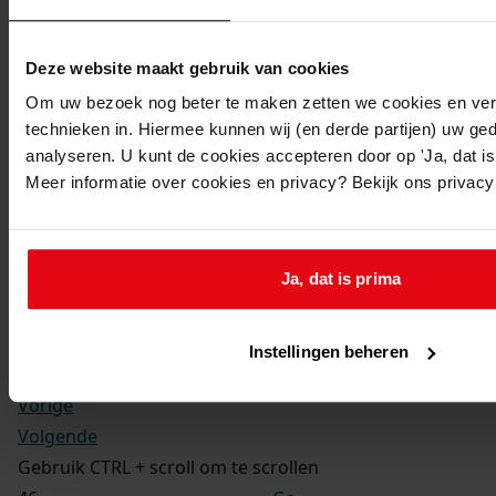
Kerkelijke gezindte:
Hervormd
Toegangsnummer
:
Deze website maakt gebruik van cookies
1702-09 Doop-, trouw- en begraafboeken Enkhuizen,
Om uw bezoek nog beter te maken zetten we cookies en verg
1581-1910
technieken in. Hiermee kunnen wij (en derde partijen) uw ge
Inventarisnummer
:
analyseren. U kunt de cookies accepteren door op 'Ja, dat is 
Meer informatie over cookies en privacy? Bekijk ons privac
13
Folio:
173.
Status:
Ja, dat is prima
Dit bestand is nog niet gecontroleerd op volledigheid
en juistheid
Instellingen beheren
Vorige
Volgende
Gebruik CTRL + scroll om te scrollen