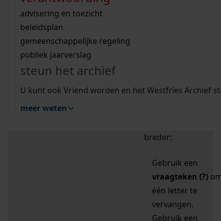
zoektips
Wij helpen u op weg met een aantal zoektips.
bekijk ons geschiedenislokaal
vergunningen
bouwvergunningen
advisering en toezicht
bekijk alle zoektips
beeld en geluid
omgevingsvergunningen
beleidsplan
uitleg nodig?
gemeenschappelijke regeling
publiek jaarverslag
Mijn Studiezaal (inloggen)
Wij helpen u op weg met een aantal zoektips.
steun het archief
bekijk alle zoektips
Door leestekens in
U kunt ook Vriend worden en het Westfries Archief s
uw zoekopdracht te
meer weten
gebruiken, zoekt u
specifieker of juist
breder:
Gebruik een
vraagteken (?)
o
één letter te
vervangen.
Gebruik een