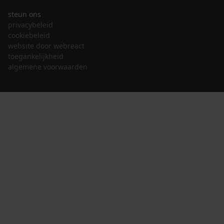
steun ons
privacybeleid
cookiebeleid
website door webreact
toegankelijkheid
algemene voorwaarden