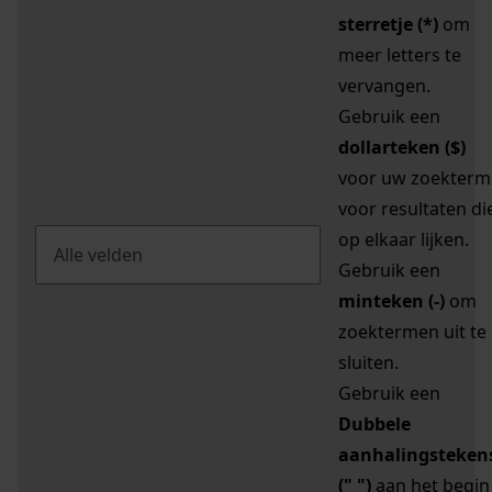
sterretje (*)
om
meer letters te
vervangen.
Gebruik een
dollarteken ($)
voor uw zoekterm
voor resultaten di
op elkaar lijken.
Gebruik een
minteken (-)
om
zoektermen uit te
sluiten.
Gebruik een
Dubbele
aanhalingsteken
(" ")
aan het begin