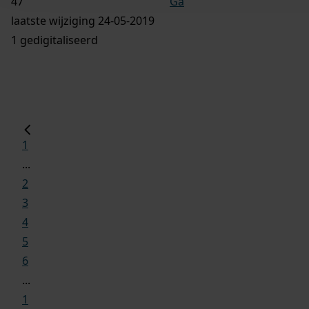
Ga
laatste wijziging 24-05-2019
1 gedigitaliseerd
1
...
2
3
4
5
6
...
1