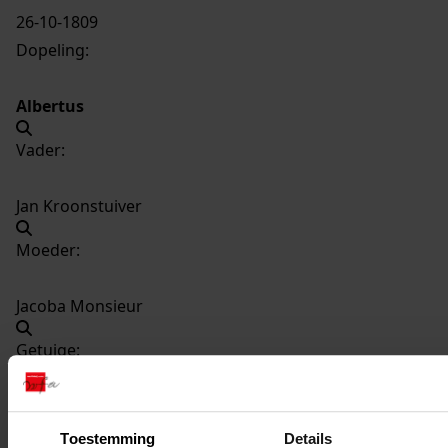
26-10-1809
Dopeling:
Albertus
Vader:
Jan Kroonstuiver
Moeder:
Jacoba Monsieur
Getuige:
Jacoba Monsieur
Toestemming
Details