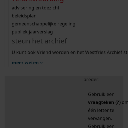
zoektips
Wij helpen u op weg met een aantal zoektips.
bekijk ons geschiedenislokaal
vergunningen
bouwvergunningen
advisering en toezicht
bekijk alle zoektips
beeld en geluid
omgevingsvergunningen
beleidsplan
uitleg nodig?
gemeenschappelijke regeling
publiek jaarverslag
Mijn Studiezaal (inloggen)
Wij helpen u op weg met een aantal zoektips.
steun het archief
bekijk alle zoektips
Door leestekens in
U kunt ook Vriend worden en het Westfries Archief s
uw zoekopdracht te
meer weten
gebruiken, zoekt u
specifieker of juist
breder:
Gebruik een
vraagteken (?)
o
één letter te
vervangen.
Gebruik een