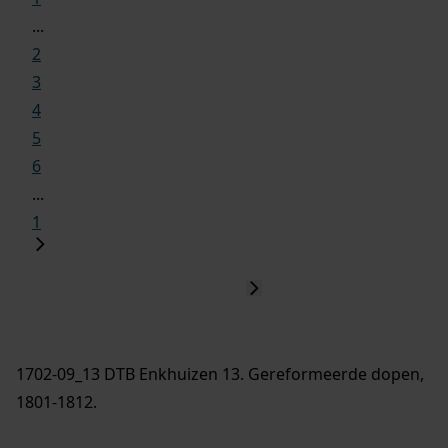
...
2
3
4
5
6
...
1
1702-09_13 DTB Enkhuizen 13. Gereformeerde dopen,
1801-1812.