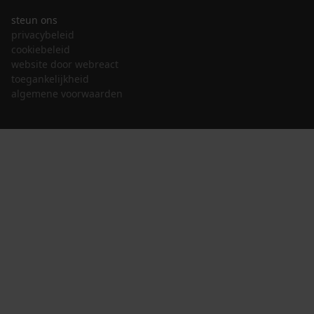
steun ons
privacybeleid
cookiebeleid
website door webreact
toegankelijkheid
algemene voorwaarden