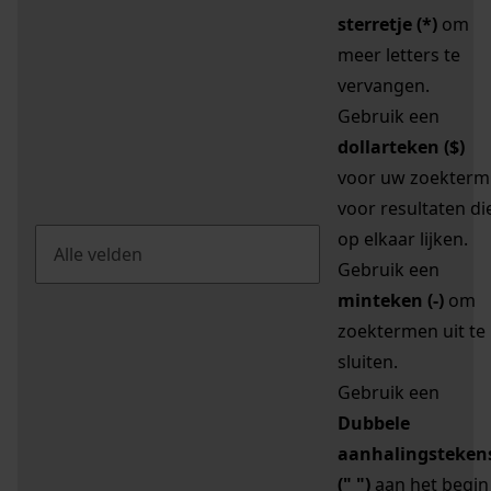
sterretje (*)
om
meer letters te
vervangen.
Gebruik een
dollarteken ($)
voor uw zoekterm
voor resultaten di
op elkaar lijken.
Gebruik een
minteken (-)
om
zoektermen uit te
sluiten.
Gebruik een
Dubbele
aanhalingsteken
(" ")
aan het begin