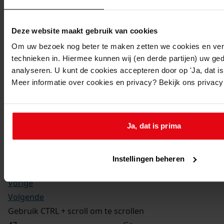
Kerkelijke gezindte:
Hervormd
Toegangsnummer
:
Deze website maakt gebruik van cookies
1702-09 Doop-, trouw- en begraafboeken Enkhuizen,
Om uw bezoek nog beter te maken zetten we cookies en verg
1581-1910
technieken in. Hiermee kunnen wij (en derde partijen) uw ge
Inventarisnummer
:
analyseren. U kunt de cookies accepteren door op 'Ja, dat is 
Meer informatie over cookies en privacy? Bekijk ons privac
13
Folio:
177.
Status:
Ja, dat is prima
Dit bestand is nog niet gecontroleerd op volledigheid
en juistheid
Instellingen beheren
Vorige
Volgende
Gebruik CTRL + scroll om te scrollen