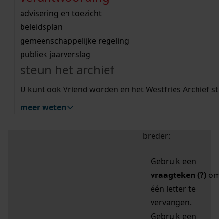
zoektips
Wij helpen u op weg met een aantal zoektips.
bekijk ons geschiedenislokaal
vergunningen
bouwvergunningen
advisering en toezicht
bekijk alle zoektips
beeld en geluid
omgevingsvergunningen
beleidsplan
uitleg nodig?
gemeenschappelijke regeling
publiek jaarverslag
Mijn Studiezaal (inloggen)
Wij helpen u op weg met een aantal zoektips.
steun het archief
bekijk alle zoektips
Door leestekens in
U kunt ook Vriend worden en het Westfries Archief s
uw zoekopdracht te
meer weten
gebruiken, zoekt u
specifieker of juist
breder:
Gebruik een
vraagteken (?)
o
één letter te
vervangen.
Gebruik een