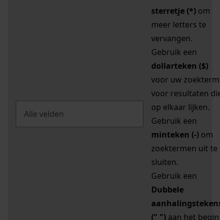
sterretje (*)
om
meer letters te
vervangen.
Gebruik een
dollarteken ($)
voor uw zoekterm
voor resultaten di
op elkaar lijken.
Gebruik een
minteken (-)
om
zoektermen uit te
sluiten.
Gebruik een
Dubbele
aanhalingsteken
(" ")
aan het begin