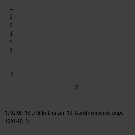
...
2
3
4
5
6
...
1
1702-09_13 DTB Enkhuizen 13. Gereformeerde dopen,
1801-1812.