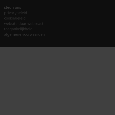
steun ons
privacybeleid
cookiebeleid
website door webreact
toegankelijkheid
algemene voorwaarden