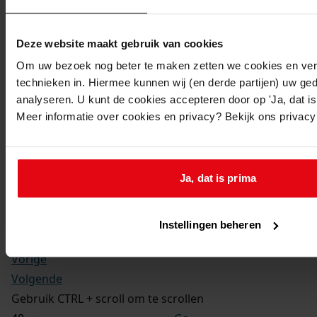
Kerkelijke gezindte:
Hervormd
Toegangsnummer
:
Deze website maakt gebruik van cookies
1702-09 Doop-, trouw- en begraafboeken Enkhuizen,
Om uw bezoek nog beter te maken zetten we cookies en verg
1581-1910
technieken in. Hiermee kunnen wij (en derde partijen) uw ge
Inventarisnummer
:
analyseren. U kunt de cookies accepteren door op 'Ja, dat is 
Meer informatie over cookies en privacy? Bekijk ons privac
13
Folio:
181.
Status:
Ja, dat is prima
Dit bestand is nog niet gecontroleerd op volledigheid
en juistheid
Instellingen beheren
Vorige
Volgende
Gebruik CTRL + scroll om te scrollen