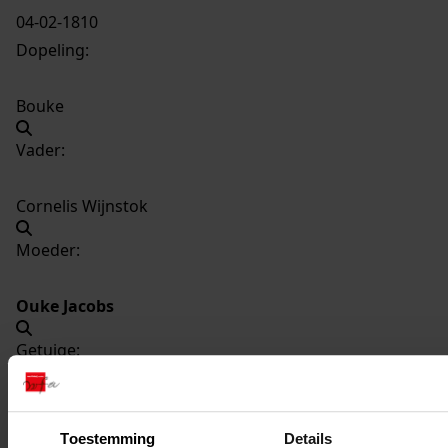
04-02-1810
Dopeling:
Bouke
Vader:
Cornelis Wijnstok
Moeder:
Ouke Jacobs
Getuige:
Trijntje Obbes
Toestemming
Details