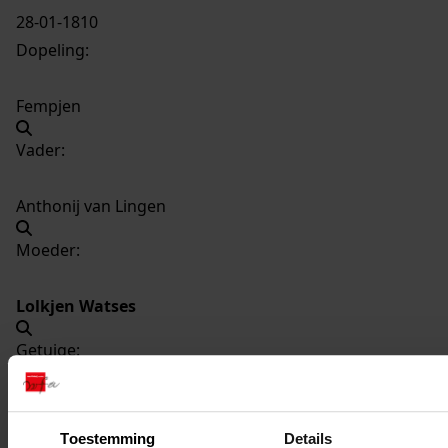
28-01-1810
Dopeling:
Fempjen
Vader:
Anthonij van Lingen
Moeder:
Lolkjen Watses
Getuige:
Lolkjen Watses
Toestemming
Details