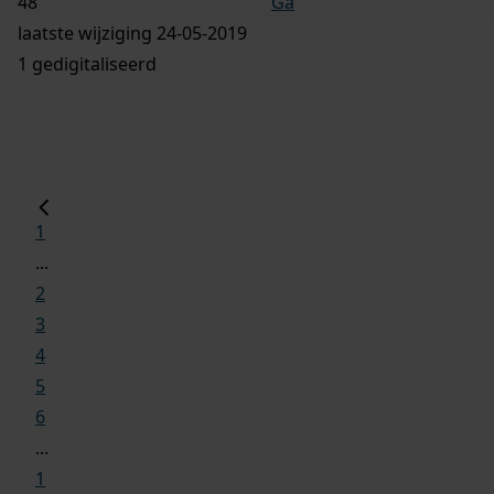
Ga
laatste wijziging 24-05-2019
1 gedigitaliseerd
1
...
2
3
4
5
6
...
1