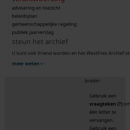
zoektips
Wij helpen u op weg met een aantal zoektips.
bekijk ons geschiedenislokaal
vergunningen
bouwvergunningen
advisering en toezicht
bekijk alle zoektips
beeld en geluid
omgevingsvergunningen
beleidsplan
uitleg nodig?
gemeenschappelijke regeling
publiek jaarverslag
Mijn Studiezaal (inloggen)
Wij helpen u op weg met een aantal zoektips.
steun het archief
bekijk alle zoektips
Door leestekens in
U kunt ook Vriend worden en het Westfries Archief s
uw zoekopdracht te
meer weten
gebruiken, zoekt u
specifieker of juist
breder:
Gebruik een
vraagteken (?)
o
één letter te
vervangen.
Gebruik een