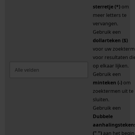
sterretje (*)
om
meer letters te
vervangen.
Gebruik een
dollarteken ($)
voor uw zoekterm
voor resultaten di
op elkaar lijken.
Gebruik een
minteken (-)
om
zoektermen uit te
sluiten.
Gebruik een
Dubbele
aanhalingsteken
(" ")
aan het begin