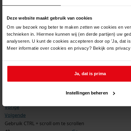
Kerkelijke gezindte:
Hervormd
Toegangsnummer
:
Deze website maakt gebruik van cookies
1702-09 Doop-, trouw- en begraafboeken Enkhuizen,
Om uw bezoek nog beter te maken zetten we cookies en verg
1581-1910
technieken in. Hiermee kunnen wij (en derde partijen) uw ge
Inventarisnummer
:
analyseren. U kunt de cookies accepteren door op 'Ja, dat is 
Meer informatie over cookies en privacy? Bekijk ons privac
13
Folio:
181.
Status:
Ja, dat is prima
Dit bestand is nog niet gecontroleerd op volledigheid
en juistheid
Instellingen beheren
Vorige
Volgende
Gebruik CTRL + scroll om te scrollen