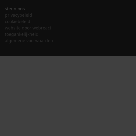
steun ons
privacybeleid
cookiebeleid
website door webreact
toegankelijkheid
algemene voorwaarden