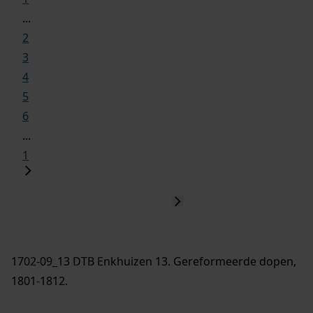
...
2
3
4
5
6
...
1
1702-09_13 DTB Enkhuizen 13. Gereformeerde dopen,
1801-1812.