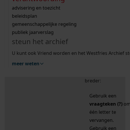
zoektips
Wij helpen u op weg met een aantal zoektips.
bekijk ons geschiedenislokaal
vergunningen
bouwvergunningen
advisering en toezicht
bekijk alle zoektips
beeld en geluid
omgevingsvergunningen
beleidsplan
uitleg nodig?
gemeenschappelijke regeling
publiek jaarverslag
Mijn Studiezaal (inloggen)
Wij helpen u op weg met een aantal zoektips.
steun het archief
bekijk alle zoektips
Door leestekens in
U kunt ook Vriend worden en het Westfries Archief s
uw zoekopdracht te
meer weten
gebruiken, zoekt u
specifieker of juist
breder:
Gebruik een
vraagteken (?)
o
één letter te
vervangen.
Gebruik een