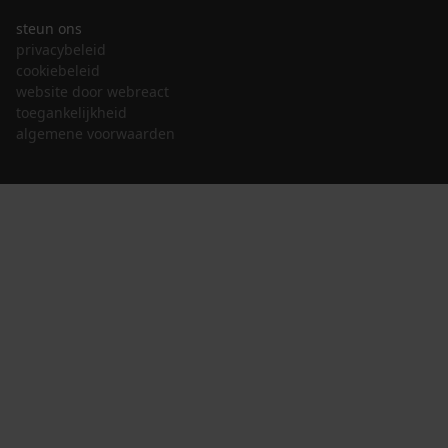
steun ons
privacybeleid
cookiebeleid
website door webreact
toegankelijkheid
algemene voorwaarden