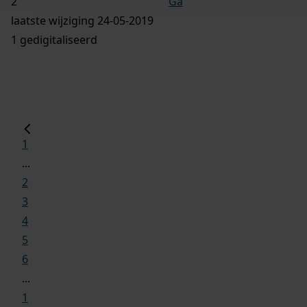
Ga
laatste wijziging 24-05-2019
1 gedigitaliseerd
1
...
2
3
4
5
6
...
1