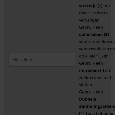
sterretje (*)
om
meer letters te
vervangen.
Gebruik een
dollarteken ($)
voor uw zoekterm
voor resultaten di
op elkaar lijken.
Gebruik een
minteken (-)
om
zoektermen uit te
sluiten.
Gebruik een
Dubbele
aanhalingsteken
(" ")
aan het begin