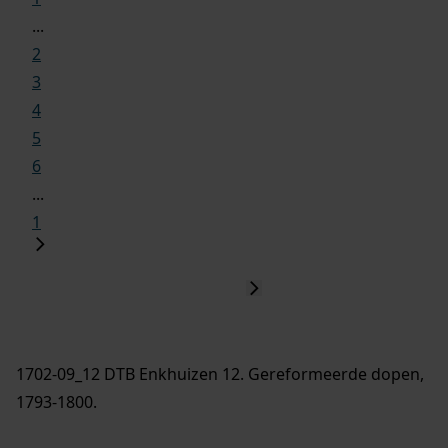
...
2
3
4
5
6
...
1
1702-09_12 DTB Enkhuizen 12. Gereformeerde dopen,
1793-1800.