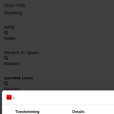
29-01-1793
Dopeling:
Aaltje
Vader:
Hendrik Sz. Spaan
Moeder:
Lucretia Louis
Getuige:
Hermina Blikkenhorst
Toestemming
Details