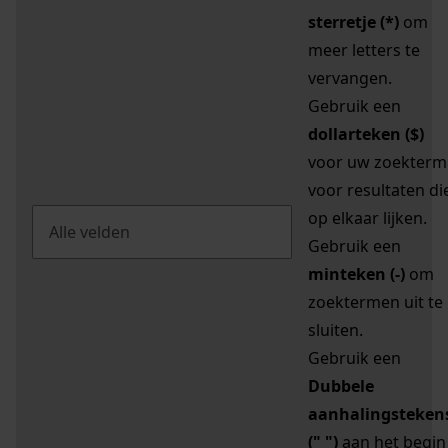
sterretje (*)
om
meer letters te
vervangen.
Gebruik een
dollarteken ($)
voor uw zoekterm
voor resultaten di
op elkaar lijken.
Gebruik een
minteken (-)
om
zoektermen uit te
sluiten.
Gebruik een
Dubbele
aanhalingsteken
(" ")
aan het begin