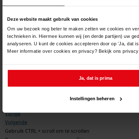
Kerkelijke gezindte:
Hervormd
Toegangsnummer
:
Deze website maakt gebruik van cookies
1702-09 Doop-, trouw- en begraafboeken Enkhuizen,
Om uw bezoek nog beter te maken zetten we cookies en verg
1581-1910
technieken in. Hiermee kunnen wij (en derde partijen) uw ge
Inventarisnummer
:
analyseren. U kunt de cookies accepteren door op 'Ja, dat is 
Meer informatie over cookies en privacy? Bekijk ons privac
12
Folio:
2.
Status:
Ja, dat is prima
Dit bestand is nog niet gecontroleerd op volledigheid
en juistheid
Instellingen beheren
Vorige
Volgende
Gebruik CTRL + scroll om te scrollen