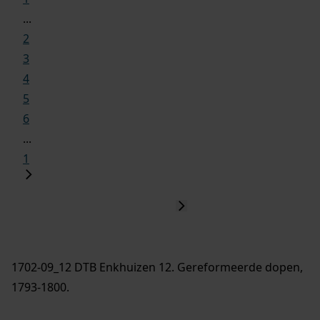
...
2
3
4
5
6
...
1
1702-09_12 DTB Enkhuizen 12. Gereformeerde dopen,
1793-1800.