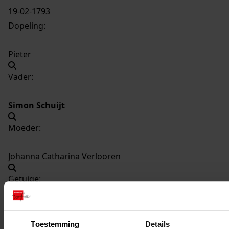
19-02-1793
Dopeling:
Pieter
Vader:
Simon Schuijt
Moeder:
Johanna Catharina Verlooren
Getuige:
Marijtje Vijselaar
Toestemming
Details