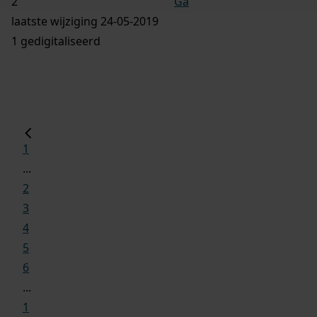
Ga
laatste wijziging 24-05-2019
1 gedigitaliseerd
1
...
2
3
4
5
6
...
1