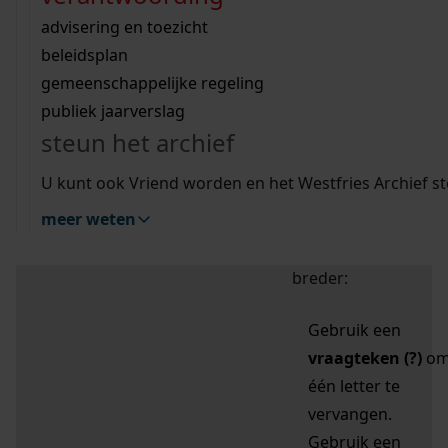
zoektips
Wij helpen u op weg met een aantal zoektips.
bekijk ons geschiedenislokaal
vergunningen
bouwvergunningen
advisering en toezicht
bekijk alle zoektips
beeld en geluid
omgevingsvergunningen
beleidsplan
uitleg nodig?
gemeenschappelijke regeling
publiek jaarverslag
Mijn Studiezaal (inloggen)
Wij helpen u op weg met een aantal zoektips.
steun het archief
bekijk alle zoektips
Door leestekens in
U kunt ook Vriend worden en het Westfries Archief s
uw zoekopdracht te
meer weten
gebruiken, zoekt u
specifieker of juist
breder:
Gebruik een
vraagteken (?)
o
één letter te
vervangen.
Gebruik een