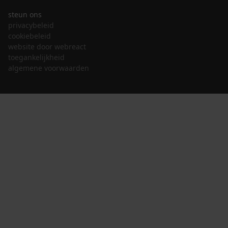
steun ons
privacybeleid
cookiebeleid
website door webreact
toegankelijkheid
algemene voorwaarden