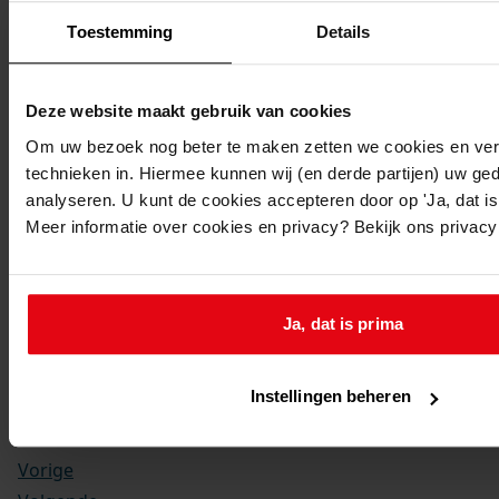
Kerkelijke gezindte:
Hervormd
Toestemming
Details
Bijzonderheden:
vader lutersch
Deze website maakt gebruik van cookies
Toegangsnummer
:
Om uw bezoek nog beter te maken zetten we cookies en verg
1702-09 Doop-, trouw- en begraafboeken Enkhuizen,
technieken in. Hiermee kunnen wij (en derde partijen) uw ge
1581-1910
analyseren. U kunt de cookies accepteren door op 'Ja, dat is 
Inventarisnummer
:
Meer informatie over cookies en privacy? Bekijk ons privac
13
Folio:
177.
Ja, dat is prima
Status:
Dit bestand is nog niet gecontroleerd op volledigheid
Instellingen beheren
en juistheid
Vorige