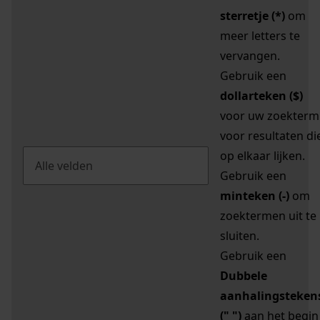
sterretje (*)
om
meer letters te
vervangen.
Gebruik een
dollarteken ($)
voor uw zoekterm
voor resultaten di
op elkaar lijken.
Gebruik een
minteken (-)
om
zoektermen uit te
sluiten.
Gebruik een
Dubbele
aanhalingsteken
(" ")
aan het begin