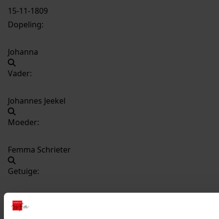
15-11-1809
Dopeling:
Johanna
Vader:
Johannes Jeekel
Moeder:
Femma Schrieter
Getuige:
Aaltje Schrieter