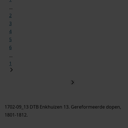
...
2
3
4
5
6
...
1
1702-09_13 DTB Enkhuizen 13. Gereformeerde dopen,
1801-1812.