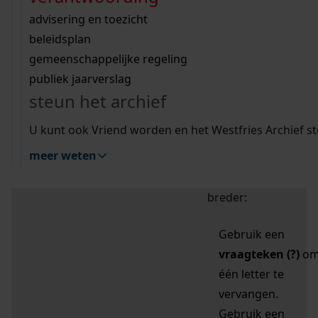
zoektips
Wij helpen u op weg met een aantal zoektips.
bekijk ons geschiedenislokaal
vergunningen
bouwvergunningen
advisering en toezicht
bekijk alle zoektips
beeld en geluid
omgevingsvergunningen
beleidsplan
uitleg nodig?
gemeenschappelijke regeling
publiek jaarverslag
Mijn Studiezaal (inloggen)
Wij helpen u op weg met een aantal zoektips.
steun het archief
bekijk alle zoektips
Door leestekens in
U kunt ook Vriend worden en het Westfries Archief s
uw zoekopdracht te
meer weten
gebruiken, zoekt u
specifieker of juist
breder:
Gebruik een
vraagteken (?)
o
één letter te
vervangen.
Gebruik een