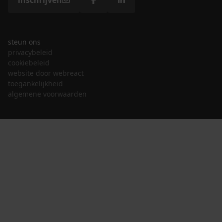
inschrijven
steun ons
privacybeleid
cookiebeleid
website door webreact
toegankelijkheid
algemene voorwaarden