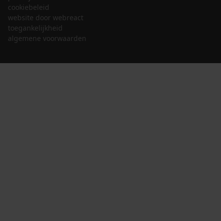
cookiebeleid
website door webreact
toegankelijkheid
algemene voorwaarden