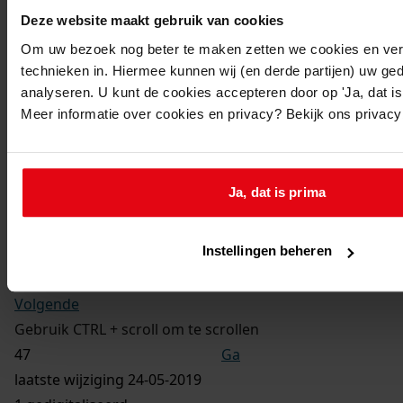
Toegangsnummer
:
Deze website maakt gebruik van cookies
1702-09 Doop-, trouw- en begraafboeken Enkhuizen,
Om uw bezoek nog beter te maken zetten we cookies en verg
1581-1910
technieken in. Hiermee kunnen wij (en derde partijen) uw ge
Inventarisnummer
:
analyseren. U kunt de cookies accepteren door op 'Ja, dat is 
13
Meer informatie over cookies en privacy? Bekijk ons privac
Folio:
177.
Status:
Ja, dat is prima
Dit bestand is nog niet gecontroleerd op volledigheid
en juistheid
Instellingen beheren
Vorige
Volgende
Gebruik CTRL + scroll om te scrollen
Ga
laatste wijziging 24-05-2019