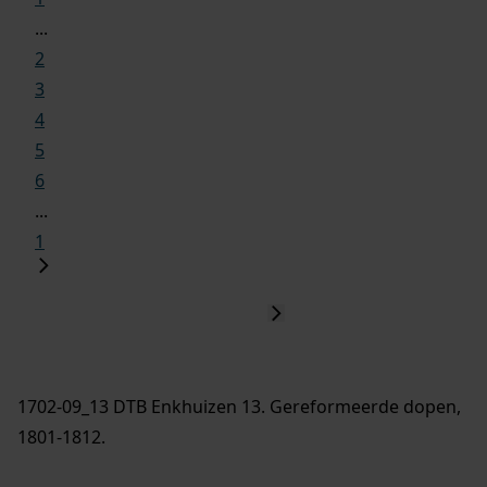
...
2
3
4
5
6
...
1
1702-09_13 DTB Enkhuizen 13. Gereformeerde dopen,
1801-1812.