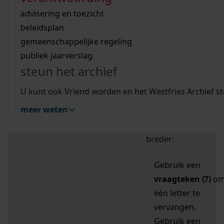
zoektips
Wij helpen u op weg met een aantal zoektips.
bekijk ons geschiedenislokaal
vergunningen
bouwvergunningen
advisering en toezicht
bekijk alle zoektips
beeld en geluid
omgevingsvergunningen
beleidsplan
uitleg nodig?
gemeenschappelijke regeling
publiek jaarverslag
Mijn Studiezaal (inloggen)
Wij helpen u op weg met een aantal zoektips.
steun het archief
bekijk alle zoektips
Door leestekens in
U kunt ook Vriend worden en het Westfries Archief s
uw zoekopdracht te
meer weten
gebruiken, zoekt u
specifieker of juist
breder:
Gebruik een
vraagteken (?)
o
één letter te
vervangen.
Gebruik een