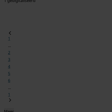
1 gedigitaliseerd
1
...
2
3
4
5
6
...
1
Meer