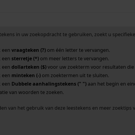
tekens in uw zoekopdracht te gebruiken, zoekt u specifieker
k een
vraagteken (?)
om één letter te vervangen.
k een
sterretje (*)
om meer letters te vervangen.
k een
dollarteken ($)
voor uw zoekterm voor resultaten die o
k een
minteken (-)
om zoektermen uit te sluiten.
k een
Dubbele aanhalingstekens (" ")
aan het begin en ei
tie van woorden te zoeken.
en van het gebruik van deze leestekens en meer zoektips 