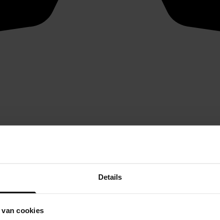
Details
 van cookies