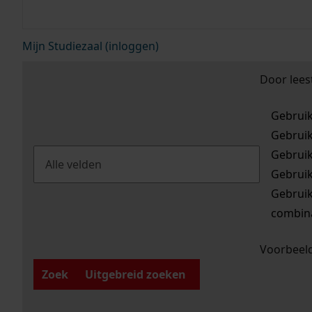
Mijn Studiezaal (inloggen)
Door lees
Gebrui
Gebrui
Gebrui
Gebrui
Gebrui
combina
Voorbeeld
Zoek
Uitgebreid zoeken