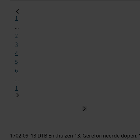
1
...
2
3
4
5
6
...
1
1702-09_13 DTB Enkhuizen 13. Gereformeerde dopen, 