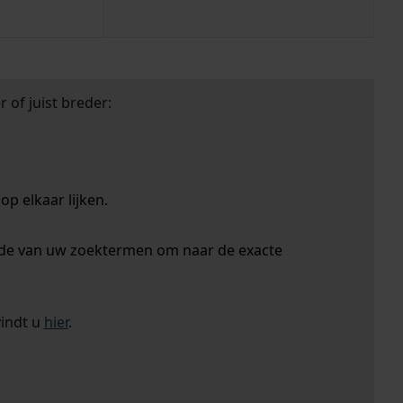
 of juist breder:
p elkaar lijken.
nde van uw zoektermen om naar de exacte
vindt u
hier
.