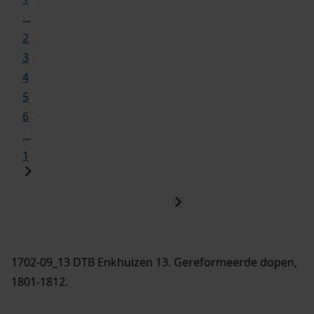
...
2
3
4
5
6
...
1
1702-09_13 DTB Enkhuizen 13. Gereformeerde dopen,
1801-1812.