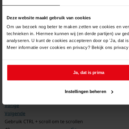
Kerkelijke gezindte:
Hervormd
Toegangsnummer
:
Deze website maakt gebruik van cookies
1702-09 Doop-, trouw- en begraafboeken Enkhuizen,
Om uw bezoek nog beter te maken zetten we cookies en verg
1581-1910
technieken in. Hiermee kunnen wij (en derde partijen) uw ge
Inventarisnummer
:
analyseren. U kunt de cookies accepteren door op 'Ja, dat is 
Meer informatie over cookies en privacy? Bekijk ons privac
13
Folio:
181.
Status:
Ja, dat is prima
Dit bestand is nog niet gecontroleerd op volledigheid
en juistheid
Instellingen beheren
Vorige
Volgende
Gebruik CTRL + scroll om te scrollen