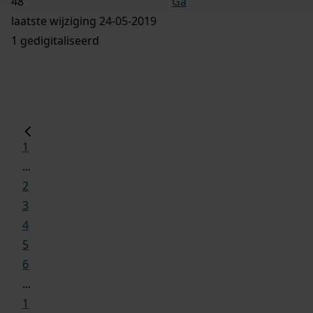
Ga
laatste wijziging 24-05-2019
1 gedigitaliseerd
1
...
2
3
4
5
6
...
1