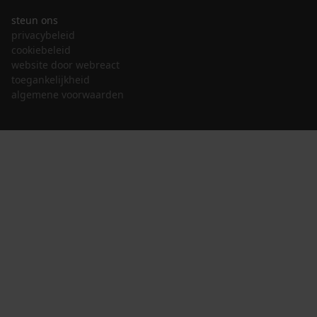
steun ons
privacybeleid
cookiebeleid
website door webreact
toegankelijkheid
algemene voorwaarden