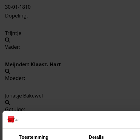
30-01-1810
Dopeling:
Trijntje
Vader:
Meijndert Klaasz. Hart
Moeder:
Jonasje Bakewel
Getuige:
Maartje Hart
Toestemming
Details