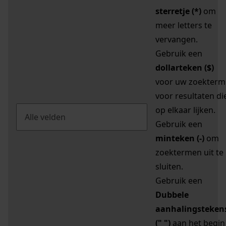
sterretje (*)
om
meer letters te
vervangen.
Gebruik een
dollarteken ($)
voor uw zoekterm
voor resultaten di
op elkaar lijken.
Gebruik een
minteken (-)
om
zoektermen uit te
sluiten.
Gebruik een
Dubbele
aanhalingsteken
(" ")
aan het begin