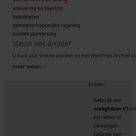
zoektips
Wij helpen u op weg met een aantal zoektips.
bekijk ons geschiedenislokaal
vergunningen
bouwvergunningen
advisering en toezicht
bekijk alle zoektips
beeld en geluid
omgevingsvergunningen
beleidsplan
uitleg nodig?
gemeenschappelijke regeling
publiek jaarverslag
Mijn Studiezaal (inloggen)
Wij helpen u op weg met een aantal zoektips.
steun het archief
bekijk alle zoektips
Door leestekens in
U kunt ook Vriend worden en het Westfries Archief s
uw zoekopdracht te
meer weten
gebruiken, zoekt u
specifieker of juist
breder:
Gebruik een
vraagteken (?)
o
één letter te
vervangen.
Gebruik een