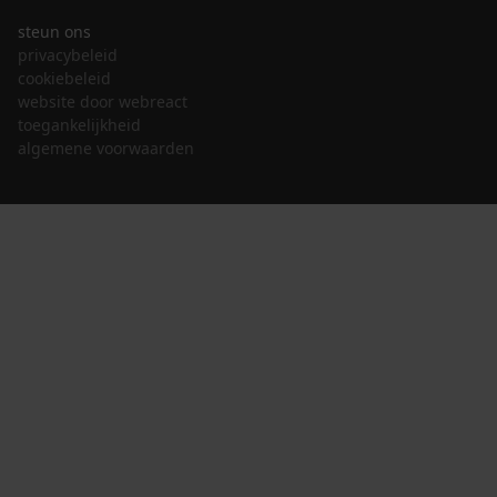
steun ons
privacybeleid
cookiebeleid
website door webreact
toegankelijkheid
algemene voorwaarden