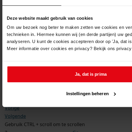
Kerkelijke gezindte:
Hervormd
Toegangsnummer
:
Deze website maakt gebruik van cookies
1702-09 Doop-, trouw- en begraafboeken Enkhuizen,
Om uw bezoek nog beter te maken zetten we cookies en verg
1581-1910
technieken in. Hiermee kunnen wij (en derde partijen) uw ge
Inventarisnummer
:
analyseren. U kunt de cookies accepteren door op 'Ja, dat is 
Meer informatie over cookies en privacy? Bekijk ons privac
12
Folio:
2.
Status:
Ja, dat is prima
Dit bestand is nog niet gecontroleerd op volledigheid
en juistheid
Instellingen beheren
Vorige
Volgende
Gebruik CTRL + scroll om te scrollen