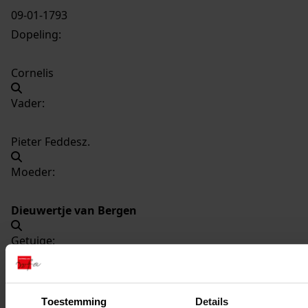
09-01-1793
Dopeling:
Cornelis
Vader:
Pieter Feddesz.
Moeder:
Dieuwertje van Bergen
Getuige:
Maritje Sipkes
Toestemming
Details