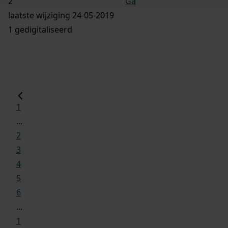
Ga
laatste wijziging 24-05-2019
1 gedigitaliseerd
1
...
2
3
4
5
6
...
1