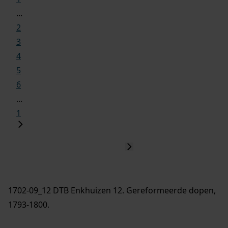
...
2
3
4
5
6
...
1
1702-09_12 DTB Enkhuizen 12. Gereformeerde dopen,
1793-1800.