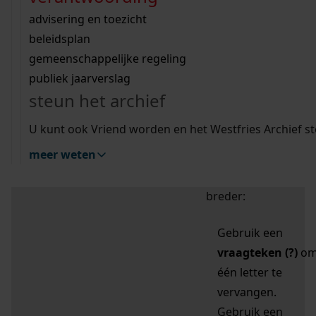
zoektips
Wij helpen u op weg met een aantal zoektips.
bekijk ons geschiedenislokaal
vergunningen
bouwvergunningen
advisering en toezicht
bekijk alle zoektips
beeld en geluid
omgevingsvergunningen
beleidsplan
uitleg nodig?
gemeenschappelijke regeling
publiek jaarverslag
Mijn Studiezaal (inloggen)
Wij helpen u op weg met een aantal zoektips.
steun het archief
bekijk alle zoektips
Door leestekens in
U kunt ook Vriend worden en het Westfries Archief s
uw zoekopdracht te
meer weten
gebruiken, zoekt u
specifieker of juist
breder:
Gebruik een
vraagteken (?)
o
één letter te
vervangen.
Gebruik een