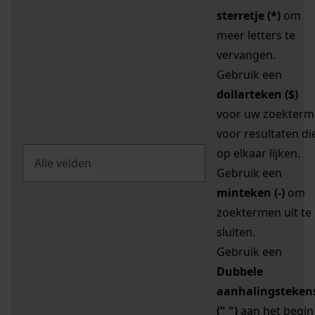
sterretje (*)
om
meer letters te
vervangen.
Gebruik een
dollarteken ($)
voor uw zoekterm
voor resultaten di
op elkaar lijken.
Gebruik een
minteken (-)
om
zoektermen uit te
sluiten.
Gebruik een
Dubbele
aanhalingsteken
(" ")
aan het begin