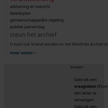
zoektips
Wij helpen u op weg met een aantal zoektips.
bekijk ons geschiedenislokaal
vergunningen
bouwvergunningen
advisering en toezicht
bekijk alle zoektips
beeld en geluid
omgevingsvergunningen
beleidsplan
uitleg nodig?
gemeenschappelijke regeling
publiek jaarverslag
Mijn Studiezaal (inloggen)
Wij helpen u op weg met een aantal zoektips.
steun het archief
bekijk alle zoektips
Door leestekens in
U kunt ook Vriend worden en het Westfries Archief s
uw zoekopdracht te
meer weten
gebruiken, zoekt u
specifieker of juist
breder:
Gebruik een
vraagteken (?)
o
één letter te
vervangen.
Gebruik een