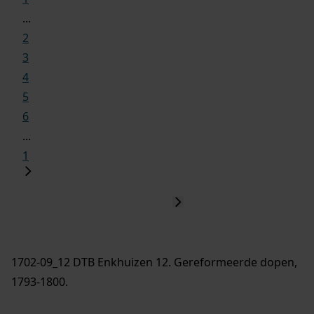
...
2
3
4
5
6
...
1
1702-09_12 DTB Enkhuizen 12. Gereformeerde dopen,
1793-1800.