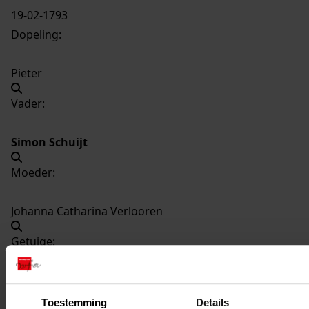
19-02-1793
Dopeling:
Pieter
Vader:
Simon Schuijt
Moeder:
Johanna Catharina Verlooren
Getuige:
Marijtje Vijselaar
Toestemming
Details