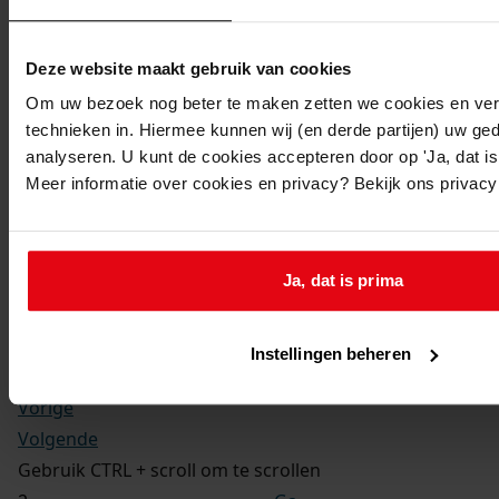
Kerkelijke gezindte:
Hervormd
Toegangsnummer
:
Deze website maakt gebruik van cookies
1702-09 Doop-, trouw- en begraafboeken Enkhuizen,
Om uw bezoek nog beter te maken zetten we cookies en verg
1581-1910
technieken in. Hiermee kunnen wij (en derde partijen) uw ge
Inventarisnummer
:
analyseren. U kunt de cookies accepteren door op 'Ja, dat is 
Meer informatie over cookies en privacy? Bekijk ons privac
12
Folio:
2.
Status:
Ja, dat is prima
Dit bestand is nog niet gecontroleerd op volledigheid
en juistheid
Instellingen beheren
Vorige
Volgende
Gebruik CTRL + scroll om te scrollen