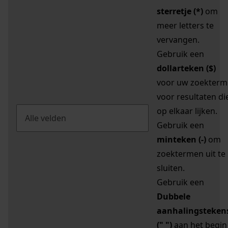
sterretje (*)
om
meer letters te
vervangen.
Gebruik een
dollarteken ($)
voor uw zoekterm
voor resultaten di
op elkaar lijken.
Gebruik een
minteken (-)
om
zoektermen uit te
sluiten.
Gebruik een
Dubbele
aanhalingsteken
(" ")
aan het begin