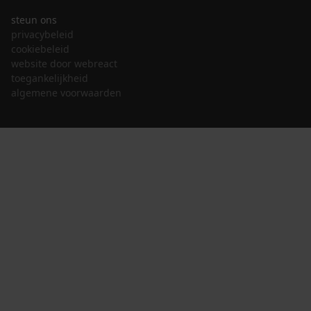
steun ons
privacybeleid
cookiebeleid
website door webreact
toegankelijkheid
algemene voorwaarden