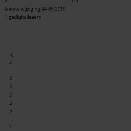
Ga
laatste wijziging 24-05-2019
1 gedigitaliseerd
1
...
2
3
4
5
6
...
1