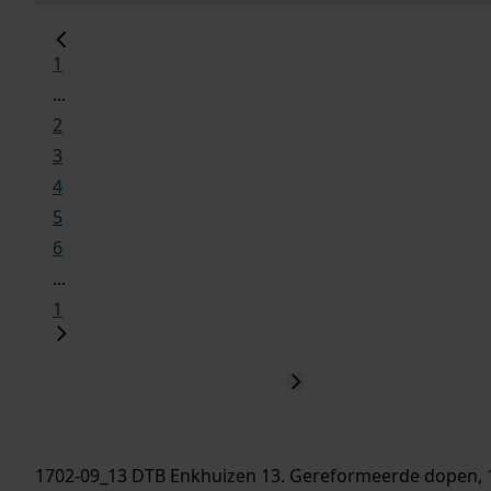
1
...
2
3
4
5
6
...
1
1702-09_13 DTB Enkhuizen 13. Gereformeerde dopen, 