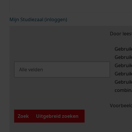
Mijn Studiezaal (inloggen)
Door lees
Gebrui
Gebrui
Gebrui
Gebrui
Gebrui
combina
Voorbeeld
Zoek
Uitgebreid zoeken