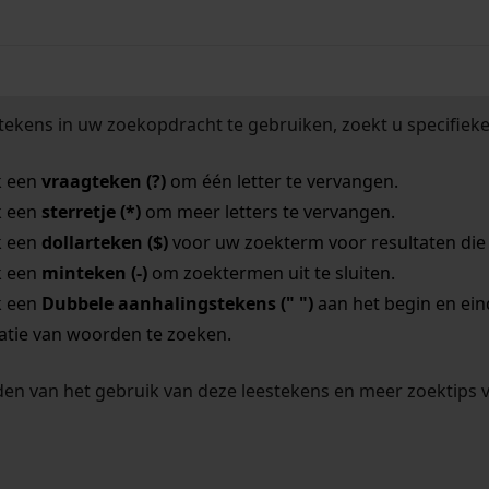
tekens in uw zoekopdracht te gebruiken, zoekt u specifieker
k een
vraagteken (?)
om één letter te vervangen.
k een
sterretje (*)
om meer letters te vervangen.
k een
dollarteken ($)
voor uw zoekterm voor resultaten die o
k een
minteken (-)
om zoektermen uit te sluiten.
k een
Dubbele aanhalingstekens (" ")
aan het begin en ei
tie van woorden te zoeken.
en van het gebruik van deze leestekens en meer zoektips 