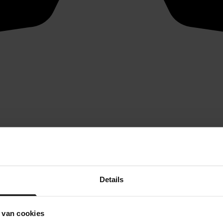
Details
 van cookies