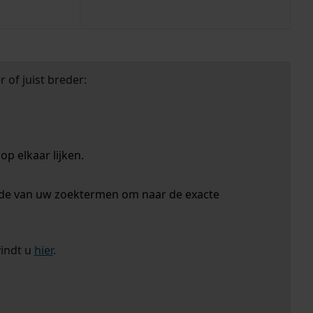
 of juist breder:
p elkaar lijken.
nde van uw zoektermen om naar de exacte
vindt u
hier
.