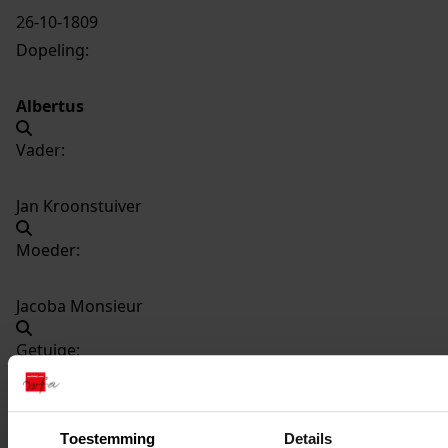
26-10-1809
Dopeling:
Albertus
Vader:
Jan Kroonstuiver
Moeder:
Jacoba Monsieur
Getuige:
Jacoba Monsieur
Toestemming
Details