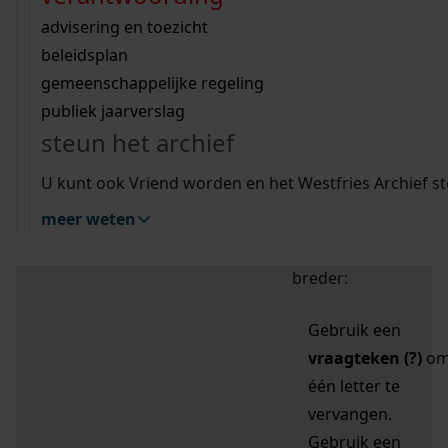
zoektips
Wij helpen u op weg met een aantal zoektips.
bekijk ons geschiedenislokaal
vergunningen
bouwvergunningen
advisering en toezicht
bekijk alle zoektips
beeld en geluid
omgevingsvergunningen
beleidsplan
uitleg nodig?
gemeenschappelijke regeling
publiek jaarverslag
Mijn Studiezaal (inloggen)
Wij helpen u op weg met een aantal zoektips.
steun het archief
bekijk alle zoektips
Door leestekens in
U kunt ook Vriend worden en het Westfries Archief s
uw zoekopdracht te
meer weten
gebruiken, zoekt u
specifieker of juist
breder:
Gebruik een
vraagteken (?)
o
één letter te
vervangen.
Gebruik een