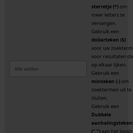
sterretje (*)
om
meer letters te
vervangen.
Gebruik een
dollarteken ($)
voor uw zoekterm
voor resultaten di
op elkaar lijken.
Gebruik een
minteken (-)
om
zoektermen uit te
sluiten.
Gebruik een
Dubbele
aanhalingsteken
(" ")
aan het begin