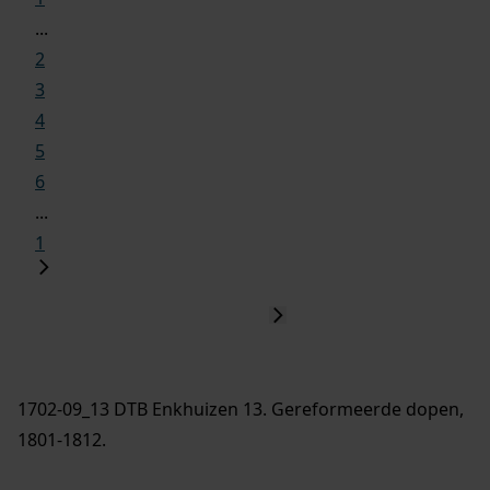
...
2
3
4
5
6
...
1
1702-09_13 DTB Enkhuizen 13. Gereformeerde dopen,
1801-1812.