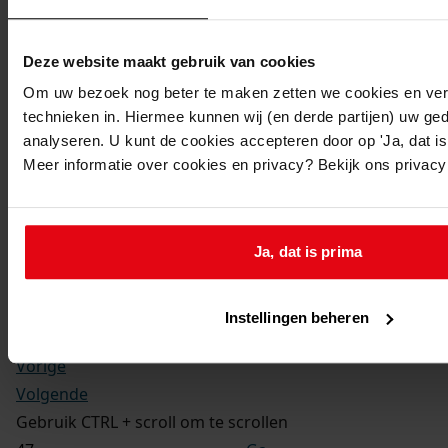
Kerkelijke gezindte:
Hervormd
Toegangsnummer
:
Deze website maakt gebruik van cookies
1702-09 Doop-, trouw- en begraafboeken Enkhuizen,
Om uw bezoek nog beter te maken zetten we cookies en verg
1581-1910
technieken in. Hiermee kunnen wij (en derde partijen) uw ge
Inventarisnummer
:
analyseren. U kunt de cookies accepteren door op 'Ja, dat is 
Meer informatie over cookies en privacy? Bekijk ons privac
13
Folio:
177.
Status:
Ja, dat is prima
Dit bestand is nog niet gecontroleerd op volledigheid
en juistheid
Instellingen beheren
Vorige
Volgende
Gebruik CTRL + scroll om te scrollen