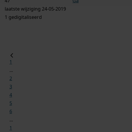
Ga
laatste wijziging 24-05-2019
1 gedigitaliseerd
1
...
2
3
4
5
6
...
1