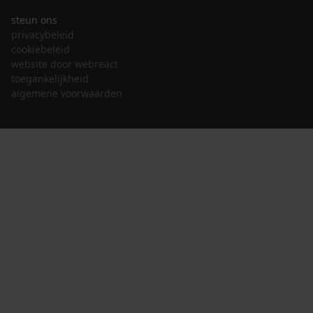
steun ons
privacybeleid
cookiebeleid
website door webreact
toegankelijkheid
algemene voorwaarden